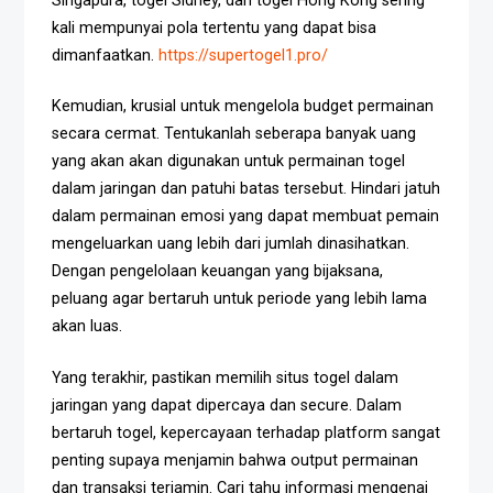
Singapura, togel Sidney, dan togel Hong Kong sering
kali mempunyai pola tertentu yang dapat bisa
dimanfaatkan.
https://supertogel1.pro/
Kemudian, krusial untuk mengelola budget permainan
secara cermat. Tentukanlah seberapa banyak uang
yang akan akan digunakan untuk permainan togel
dalam jaringan dan patuhi batas tersebut. Hindari jatuh
dalam permainan emosi yang dapat membuat pemain
mengeluarkan uang lebih dari jumlah dinasihatkan.
Dengan pengelolaan keuangan yang bijaksana,
peluang agar bertaruh untuk periode yang lebih lama
akan luas.
Yang terakhir, pastikan memilih situs togel dalam
jaringan yang dapat dipercaya dan secure. Dalam
bertaruh togel, kepercayaan terhadap platform sangat
penting supaya menjamin bahwa output permainan
dan transaksi terjamin. Cari tahu informasi mengenai