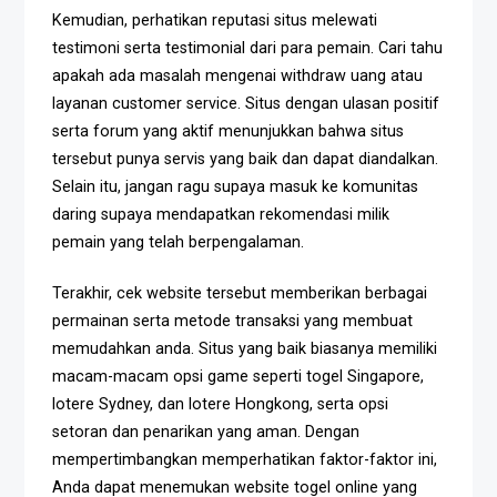
Kemudian, perhatikan reputasi situs melewati
testimoni serta testimonial dari para pemain. Cari tahu
apakah ada masalah mengenai withdraw uang atau
layanan customer service. Situs dengan ulasan positif
serta forum yang aktif menunjukkan bahwa situs
tersebut punya servis yang baik dan dapat diandalkan.
Selain itu, jangan ragu supaya masuk ke komunitas
daring supaya mendapatkan rekomendasi milik
pemain yang telah berpengalaman.
Terakhir, cek website tersebut memberikan berbagai
permainan serta metode transaksi yang membuat
memudahkan anda. Situs yang baik biasanya memiliki
macam-macam opsi game seperti togel Singapore,
lotere Sydney, dan lotere Hongkong, serta opsi
setoran dan penarikan yang aman. Dengan
mempertimbangkan memperhatikan faktor-faktor ini,
Anda dapat menemukan website togel online yang