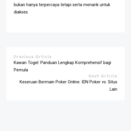
bukan hanya terpercaya tetapi serta menarik untuk
diakses.
Previous Article
Kawan Togel: Panduan Lengkap Komprehensif bagi
Pemula
Next Article
Keseruan Bermain Poker Online: IDN Poker vs. Situs
Lain