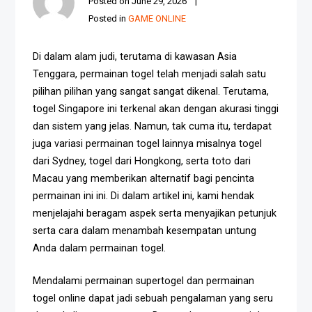
Posted on
June 29, 2026
Posted in
GAME ONLINE
Di dalam alam judi, terutama di kawasan Asia
Tenggara, permainan togel telah menjadi salah satu
pilihan pilihan yang sangat sangat dikenal. Terutama,
togel Singapore ini terkenal akan dengan akurasi tinggi
dan sistem yang jelas. Namun, tak cuma itu, terdapat
juga variasi permainan togel lainnya misalnya togel
dari Sydney, togel dari Hongkong, serta toto dari
Macau yang memberikan alternatif bagi pencinta
permainan ini ini. Di dalam artikel ini, kami hendak
menjelajahi beragam aspek serta menyajikan petunjuk
serta cara dalam menambah kesempatan untung
Anda dalam permainan togel.
Mendalami permainan supertogel dan permainan
togel online dapat jadi sebuah pengalaman yang seru