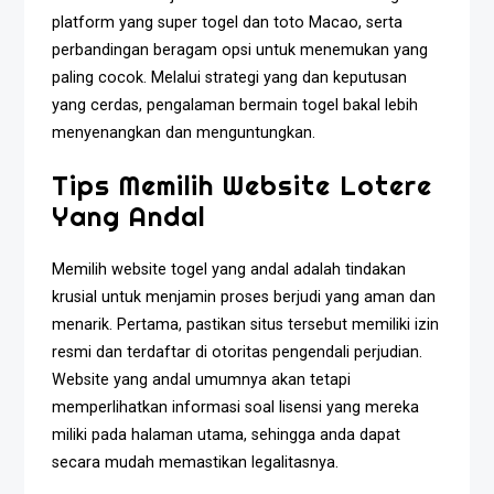
platform yang super togel dan toto Macao, serta
perbandingan beragam opsi untuk menemukan yang
paling cocok. Melalui strategi yang dan keputusan
yang cerdas, pengalaman bermain togel bakal lebih
menyenangkan dan menguntungkan.
Tips Memilih Website Lotere
Yang Andal
Memilih website togel yang andal adalah tindakan
krusial untuk menjamin proses berjudi yang aman dan
menarik. Pertama, pastikan situs tersebut memiliki izin
resmi dan terdaftar di otoritas pengendali perjudian.
Website yang andal umumnya akan tetapi
memperlihatkan informasi soal lisensi yang mereka
miliki pada halaman utama, sehingga anda dapat
secara mudah memastikan legalitasnya.