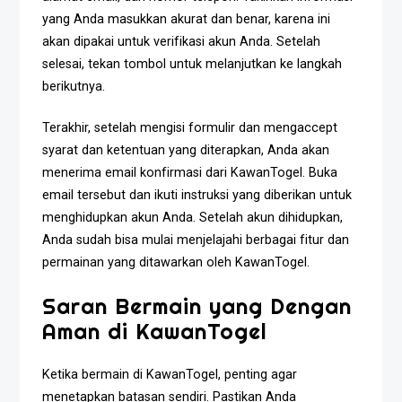
yang Anda masukkan akurat dan benar, karena ini
akan dipakai untuk verifikasi akun Anda. Setelah
selesai, tekan tombol untuk melanjutkan ke langkah
berikutnya.
Terakhir, setelah mengisi formulir dan mengaccept
syarat dan ketentuan yang diterapkan, Anda akan
menerima email konfirmasi dari KawanTogel. Buka
email tersebut dan ikuti instruksi yang diberikan untuk
menghidupkan akun Anda. Setelah akun dihidupkan,
Anda sudah bisa mulai menjelajahi berbagai fitur dan
permainan yang ditawarkan oleh KawanTogel.
Saran Bermain yang Dengan
Aman di KawanTogel
Ketika bermain di KawanTogel, penting agar
menetapkan batasan sendiri. Pastikan Anda