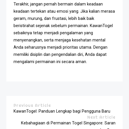
Terakhir, jangan pernah bermain dalam keadaan
keadaan tertekan atau emosi yang. Jika kalian merasa
geram, murung, dan frustasi, lebih baik baik
beristirahat sejenak sebelum permainan. KawanTogel
sebaiknya tetap menjadi pengalaman yang
menyenangkan, serta menjaga kesehatan mental
Anda seharusnya menjadi prioritas utama. Dengan
memiliki disiplin dan pengendalian diri, Anda dapat
mengalami permainan ini secara aman.
Previous Article
KawanTogel: Panduan Lengkap bagi Pengguna Baru
Next Article
Kebahagiaan di Permainan Togel Singapore: Saran