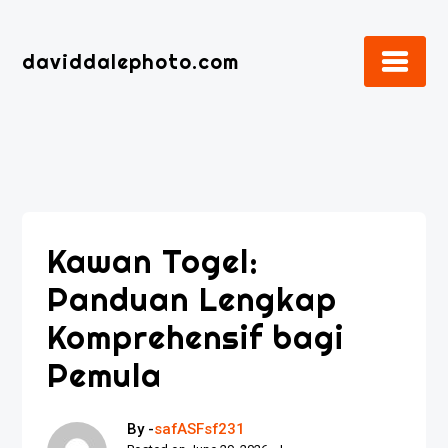
Skip
to
daviddalephoto.com
content
Kawan Togel:
Panduan Lengkap
Komprehensif bagi
Pemula
By -
safASFsf231