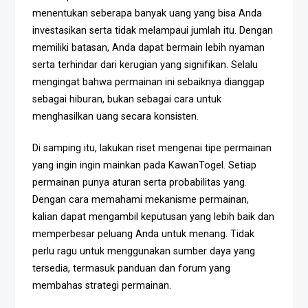
menentukan seberapa banyak uang yang bisa Anda
investasikan serta tidak melampaui jumlah itu. Dengan
memiliki batasan, Anda dapat bermain lebih nyaman
serta terhindar dari kerugian yang signifikan. Selalu
mengingat bahwa permainan ini sebaiknya dianggap
sebagai hiburan, bukan sebagai cara untuk
menghasilkan uang secara konsisten.
Di samping itu, lakukan riset mengenai tipe permainan
yang ingin ingin mainkan pada KawanTogel. Setiap
permainan punya aturan serta probabilitas yang.
Dengan cara memahami mekanisme permainan,
kalian dapat mengambil keputusan yang lebih baik dan
memperbesar peluang Anda untuk menang. Tidak
perlu ragu untuk menggunakan sumber daya yang
tersedia, termasuk panduan dan forum yang
membahas strategi permainan.