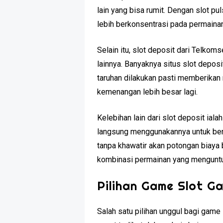
lain yang bisa rumit. Dengan slot pu
lebih berkonsentrasi pada permaina
Selain itu, slot deposit dari Telk
lainnya. Banyaknya situs slot depo
taruhan dilakukan pasti memberikan 
kemenangan lebih besar lagi.
Kelebihan lain dari slot deposit i
langsung menggunakannya untuk ber
tanpa khawatir akan potongan biaya
kombinasi permainan yang menguntu
Pilihan Game Slot G
Salah satu pilihan unggul bagi gam