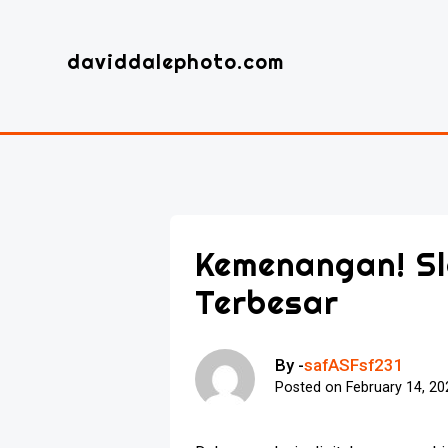
Skip
to
daviddalephoto.com
content
Kemenangan! Sl
Terbesar
By -
safASFsf231
Posted on
February 14, 20