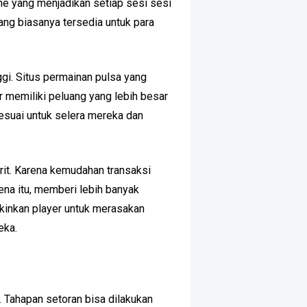
me yang menjadikan setiap sesi sesi
ang biasanya tersedia untuk para
ggi. Situs permainan pulsa yang
r memiliki peluang yang lebih besar
suai untuk selera mereka dan
orit. Karena kemudahan transaksi
na itu, memberi lebih banyak
kinkan player untuk merasakan
eka.
. Tahapan setoran bisa dilakukan