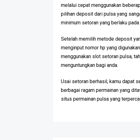
melalui cepat menggunakan beberapa
pilihan deposit dari pulsa yang san
minimum setoran yang berlaku pada 
Setelah memilih metode deposit yang
menginput nomor hp yang digunakan,
menggunakan slot setoran pulsa, tah
menguntungkan bagi anda.
Usai setoran berhasil, kamu dapat 
berbagai ragam permainan yang dita
situs permainan pulsa yang terper