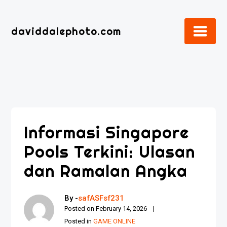
Skip
to
daviddalephoto.com
content
Informasi Singapore
Pools Terkini: Ulasan
dan Ramalan Angka
By -
safASFsf231
Posted on
February 14, 2026
Posted in
GAME ONLINE