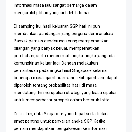
informasi masa lalu sangat berharga dalam
mengambil pilihan yang jauh lebih benar.
Di samping itu, hasil keluaran SGP hari ini pun
memberikan pandangan yang berguna demi analisis.
Banyak pemain cenderung sering memperhatikan
bilangan yang banyak keluar, memperhatikan
perubahan, serta mencermati angka-angka yang ada
kemungkinan keluar lagi. Dengan melakukan
pemantauan pada angka hasil Singapore selama
beberapa masa, gambaran yang lebih gamblang dapat
diperoleh tentang probabilitas hasil di masa
mendatang. Ini merupakan strategi yang biasa dipakai
untuk memperbesar prospek dalam bertaruh lotto.
Di sisi lain, data Singapore yang tepat serta terkini
amat penting untuk penyajian angka SGP. Ketika
pemain mendapatkan pengaksesan ke informasi