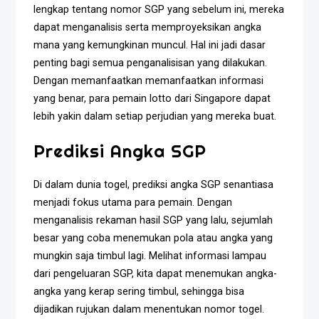
lengkap tentang nomor SGP yang sebelum ini, mereka
dapat menganalisis serta memproyeksikan angka
mana yang kemungkinan muncul. Hal ini jadi dasar
penting bagi semua penganalisisan yang dilakukan.
Dengan memanfaatkan memanfaatkan informasi
yang benar, para pemain lotto dari Singapore dapat
lebih yakin dalam setiap perjudian yang mereka buat.
Prediksi Angka SGP
Di dalam dunia togel, prediksi angka SGP senantiasa
menjadi fokus utama para pemain. Dengan
menganalisis rekaman hasil SGP yang lalu, sejumlah
besar yang coba menemukan pola atau angka yang
mungkin saja timbul lagi. Melihat informasi lampau
dari pengeluaran SGP, kita dapat menemukan angka-
angka yang kerap sering timbul, sehingga bisa
dijadikan rujukan dalam menentukan nomor togel.