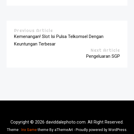
Previous Article
Kemenangan! Slot Isi Pulsa Telkomsel Dengan
Keuntungan Terbesar
Next Article
Pengeluaran SGP
Copyright © 2026 daviddalephoto.com. All Right Reserved.
Theme :
Inx Game
theme By aThemeArt - Proudly powered by WordPress.