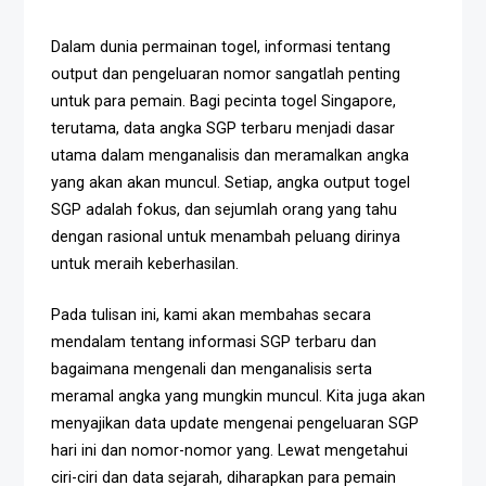
Dalam dunia permainan togel, informasi tentang
output dan pengeluaran nomor sangatlah penting
untuk para pemain. Bagi pecinta togel Singapore,
terutama, data angka SGP terbaru menjadi dasar
utama dalam menganalisis dan meramalkan angka
yang akan akan muncul. Setiap, angka output togel
SGP adalah fokus, dan sejumlah orang yang tahu
dengan rasional untuk menambah peluang dirinya
untuk meraih keberhasilan.
Pada tulisan ini, kami akan membahas secara
mendalam tentang informasi SGP terbaru dan
bagaimana mengenali dan menganalisis serta
meramal angka yang mungkin muncul. Kita juga akan
menyajikan data update mengenai pengeluaran SGP
hari ini dan nomor-nomor yang. Lewat mengetahui
ciri-ciri dan data sejarah, diharapkan para pemain