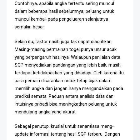
Contohnya, apabila angka tertentu sering muncul
dalam beberapa hasil sebelumnya, peluang untuk
muncul kembali pada pengeluaran selanjutnya
semakin besar.
Selain itu, faktor nasib juga tak dapat diacuhkan.
Masing-masing permainan togel punya unsur acak
yang berpengaruh hasilnya. Walaupun penilaian data
SGP menyediakan pandangan yang lebih baik, masih
terdapat ketidakpastian yang dihadapi. Oleh karena itu,
para pemain disarankan untuk tetap bijak dalam
memilih angka dan jangan hanya mengandalkan pada
prediksi semata. Paduan antara analisis data dan
intuisinya pribadi bisa meningkatkan peluang untuk
mendulang angka yang akurat.
Sebagai penutup, krusial untuk senantiasa meng-
update informasi tentang hasil SGP terbaru. Dengan