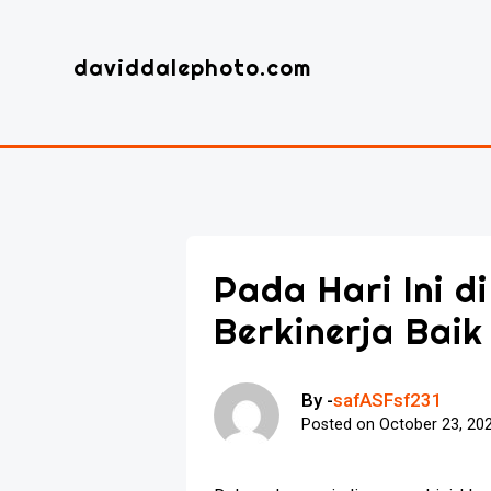
Skip
to
daviddalephoto.com
content
Pada Hari Ini d
Berkinerja Bai
By -
safASFsf231
Posted on
October 23, 20