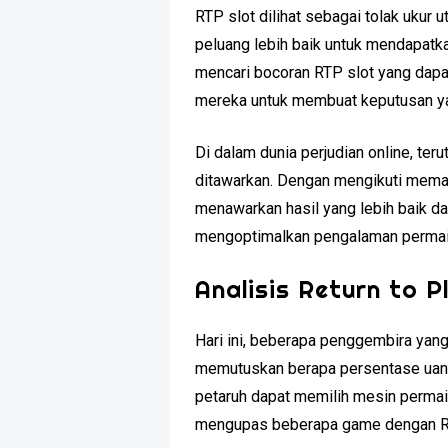
RTP slot dilihat sebagai tolak ukur
peluang lebih baik untuk mendapatk
mencari bocoran RTP slot yang dap
mereka untuk membuat keputusan ya
Di dalam dunia perjudian online, t
ditawarkan. Dengan mengikuti memant
menawarkan hasil yang lebih baik d
mengoptimalkan pengalaman permain
Analisis Return to P
Hari ini, beberapa penggembira yang
memutuskan berapa persentase uang y
petaruh dapat memilih mesin permain
mengupas beberapa game dengan Ret