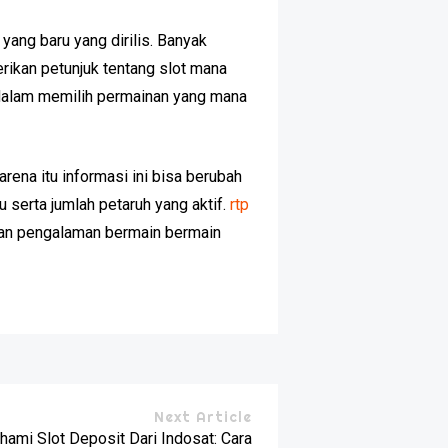
yang baru yang dirilis. Banyak
rikan petunjuk tentang slot mana
 dalam memilih permainan yang mana
rena itu informasi ini bisa berubah
u serta jumlah petaruh yang aktif.
rtp
kan pengalaman bermain bermain
Next Article
ami Slot Deposit Dari Indosat: Cara