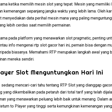
 utama ketika memilih mesin slot yang tepat. Mesin yang memilik
an kemenangan sepanjang jangka waktu yang lebih lama. Oleh ka
at menyediakan data perihal mesin mana yang paling menguntun
ng lebih cerdas saat memilih permainan.
erutama pada platform yang menawarkan slot pragmatic, penting 
au info mengenai rtp slot gacor hari ini, pemain bisa dengan m
aripada biasanya. Memahami RTP merupakan langkah awal yang be
an mereka sendiri.
layer Slot Menguntungkan Hari Ini
 sedang mencari-cari tahu tentang RTP Slot yang dianggap gacor
ang dikembalikan pada petaruh dari total tarif yang telah dijal
an yang menawarkan peluang lebih baik untuk menang. Dalam anal
urn to Player yang tinggi serta kemungkinan kemenangan yang