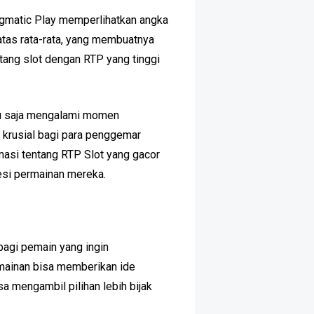
ragmatic Play memperlihatkan angka
tas rata-rata, yang membuatnya
ang slot dengan RTP yang tinggi
aru saja mengalami momen
 krusial bagi para penggemar
masi tentang RTP Slot yang gacor
sesi permainan mereka.
bagi pemain yang ingin
mainan bisa memberikan ide
a mengambil pilihan lebih bijak