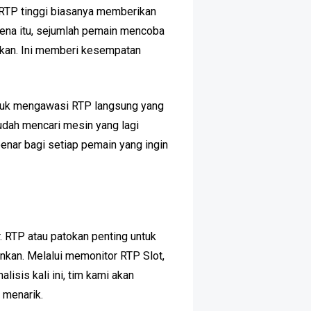
i RTP tinggi biasanya memberikan
rena itu, sejumlah pemain mencoba
gkan. Ini memberi kesempatan
untuk mengawasi RTP langsung yang
udah mencari mesin yang lagi
nar bagi setiap pemain yang ingin
. RTP atau patokan penting untuk
ankan. Melalui memonitor RTP Slot,
isis kali ini, tim kami akan
 menarik.