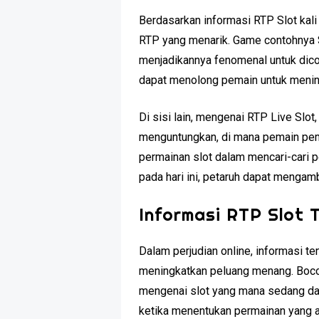
Berdasarkan informasi RTP Slot kal
RTP yang menarik. Game contohnya 
menjadikannya fenomenal untuk dico
dapat menolong pemain untuk mening
Di sisi lain, mengenai RTP Live Slo
menguntungkan, di mana pemain pema
permainan slot dalam mencari-cari 
pada hari ini, petaruh dapat mengam
Informasi RTP Slot T
Dalam perjudian online, informasi t
meningkatkan peluang menang. Boco
mengenai slot yang mana sedang dala
ketika menentukan permainan yang ak