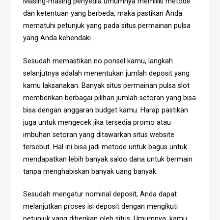
Masing-masing penyedia umumnya memiliki metode
dan ketentuan yang berbeda, maka pastikan Anda
mematuhi petunjuk yang pada situs permainan pulsa
yang Anda kehendaki.
Sesudah memastikan no ponsel kamu, langkah
selanjutnya adalah menentukan jumlah deposit yang
kamu laksanakan. Banyak situs permainan pulsa slot
memberikan berbagai pilihan jumlah setoran yang bisa
bisa dengan anggaran budget kamu. Harap pastikan
juga untuk mengecek jika tersedia promo atau
imbuhan setoran yang ditawarkan situs website
tersebut. Hal ini bisa jadi metode untuk bagus untuk
mendapatkan lebih banyak saldo dana untuk bermain
tanpa menghabiskan banyak uang banyak.
Sesudah mengatur nominal deposit, Anda dapat
melanjutkan proses isi deposit dengan mengikuti
petunjuk yang diberikan oleh situs. Umumnya, kamu