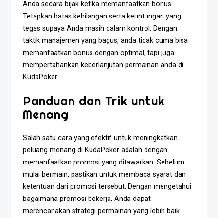
Anda secara bijak ketika memanfaatkan bonus.
Tetapkan batas kehilangan serta keuntungan yang
tegas supaya Anda masih dalam kontrol. Dengan
taktik manajemen yang bagus, anda tidak cuma bisa
memanfaatkan bonus dengan optimal, tapi juga
mempertahankan keberlanjutan permainan anda di
KudaPoker.
Panduan dan Trik untuk
Menang
Salah satu cara yang efektif untuk meningkatkan
peluang menang di KudaPoker adalah dengan
memanfaatkan promosi yang ditawarkan. Sebelum
mulai bermain, pastikan untuk membaca syarat dan
ketentuan dari promosi tersebut. Dengan mengetahui
bagaimana promosi bekerja, Anda dapat
merencanakan strategi permainan yang lebih baik.