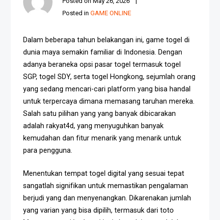
Posted on
May 26, 2026
Posted in
GAME ONLINE
Dalam beberapa tahun belakangan ini, game togel di
dunia maya semakin familiar di Indonesia. Dengan
adanya beraneka opsi pasar togel termasuk togel
SGP, togel SDY, serta togel Hongkong, sejumlah orang
yang sedang mencari-cari platform yang bisa handal
untuk terpercaya dimana memasang taruhan mereka.
Salah satu pilihan yang yang banyak dibicarakan
adalah rakyat4d, yang menyuguhkan banyak
kemudahan dan fitur menarik yang menarik untuk
para pengguna.
Menentukan tempat togel digital yang sesuai tepat
sangatlah signifikan untuk memastikan pengalaman
berjudi yang dan menyenangkan. Dikarenakan jumlah
yang varian yang bisa dipilih, termasuk dari toto