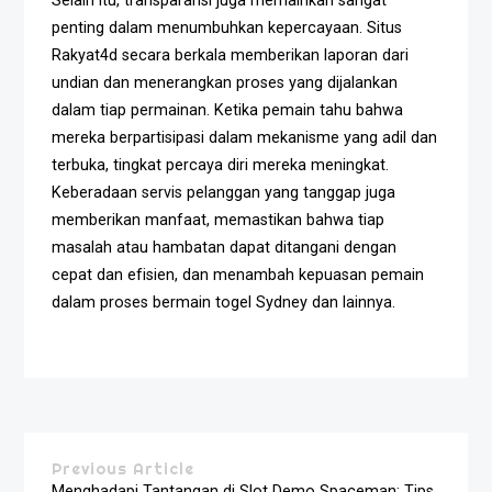
Selain itu, transparansi juga memainkan sangat
penting dalam menumbuhkan kepercayaan. Situs
Rakyat4d secara berkala memberikan laporan dari
undian dan menerangkan proses yang dijalankan
dalam tiap permainan. Ketika pemain tahu bahwa
mereka berpartisipasi dalam mekanisme yang adil dan
terbuka, tingkat percaya diri mereka meningkat.
Keberadaan servis pelanggan yang tanggap juga
memberikan manfaat, memastikan bahwa tiap
masalah atau hambatan dapat ditangani dengan
cepat dan efisien, dan menambah kepuasan pemain
dalam proses bermain togel Sydney dan lainnya.
Previous Article
Menghadapi Tantangan di Slot Demo Spaceman: Tips