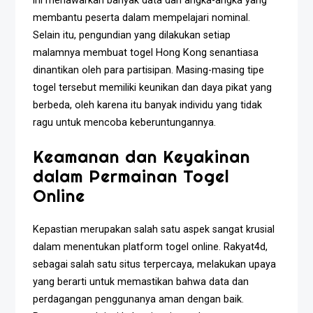
ini menawarkan banyak data dan angka-angka yang
membantu peserta dalam mempelajari nominal.
Selain itu, pengundian yang dilakukan setiap
malamnya membuat togel Hong Kong senantiasa
dinantikan oleh para partisipan. Masing-masing tipe
togel tersebut memiliki keunikan dan daya pikat yang
berbeda, oleh karena itu banyak individu yang tidak
ragu untuk mencoba keberuntungannya.
Keamanan dan Keyakinan
dalam Permainan Togel
Online
Kepastian merupakan salah satu aspek sangat krusial
dalam menentukan platform togel online. Rakyat4d,
sebagai salah satu situs terpercaya, melakukan upaya
yang berarti untuk memastikan bahwa data dan
perdagangan penggunanya aman dengan baik.