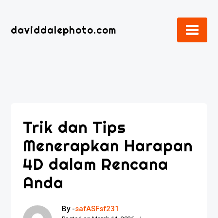
Skip
to
daviddalephoto.com
content
Trik dan Tips
Menerapkan Harapan
4D dalam Rencana
Anda
By -
safASFsf231