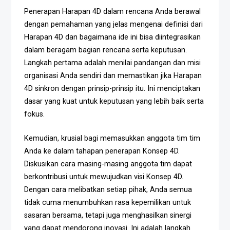
Penerapan Harapan 4D dalam rencana Anda berawal
dengan pemahaman yang jelas mengenai definisi dari
Harapan 4D dan bagaimana ide ini bisa diintegrasikan
dalam beragam bagian rencana serta keputusan.
Langkah pertama adalah menilai pandangan dan misi
organisasi Anda sendiri dan memastikan jika Harapan
4D sinkron dengan prinsip-prinsip itu. Ini menciptakan
dasar yang kuat untuk keputusan yang lebih baik serta
fokus.
Kemudian, krusial bagi memasukkan anggota tim tim
Anda ke dalam tahapan penerapan Konsep 4D.
Diskusikan cara masing-masing anggota tim dapat
berkontribusi untuk mewujudkan visi Konsep 4D.
Dengan cara melibatkan setiap pihak, Anda semua
tidak cuma menumbuhkan rasa kepemilikan untuk
sasaran bersama, tetapi juga menghasilkan sinergi
yang dapat mendorong inovasi. Ini adalah langkah