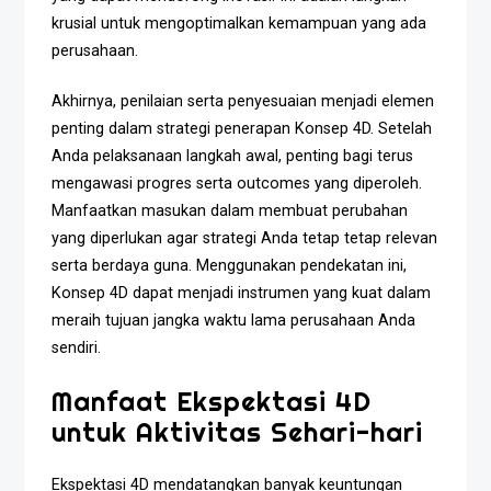
krusial untuk mengoptimalkan kemampuan yang ada
perusahaan.
Akhirnya, penilaian serta penyesuaian menjadi elemen
penting dalam strategi penerapan Konsep 4D. Setelah
Anda pelaksanaan langkah awal, penting bagi terus
mengawasi progres serta outcomes yang diperoleh.
Manfaatkan masukan dalam membuat perubahan
yang diperlukan agar strategi Anda tetap tetap relevan
serta berdaya guna. Menggunakan pendekatan ini,
Konsep 4D dapat menjadi instrumen yang kuat dalam
meraih tujuan jangka waktu lama perusahaan Anda
sendiri.
Manfaat Ekspektasi 4D
untuk Aktivitas Sehari-hari
Ekspektasi 4D mendatangkan banyak keuntungan