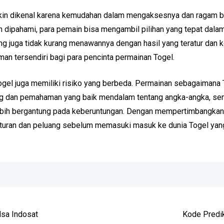
kin dikenal karena kemudahan dalam mengaksesnya dan ragam b
ah dipahami, para pemain bisa mengambil pilihan yang tepat dal
ng juga tidak kurang menawannya dengan hasil yang teratur dan k
man tersendiri bagi para pencinta permainan Togel.
Togel juga memiliki risiko yang berbeda. Permainan sebagaimana 
ang dan pemahaman yang baik mendalam tentang angka-angka, sem
lebih bergantung pada keberuntungan. Dengan mempertimbangkan f
turan dan peluang sebelum memasuki masuk ke dunia Togel yang
lsa Indosat
Kode Predik