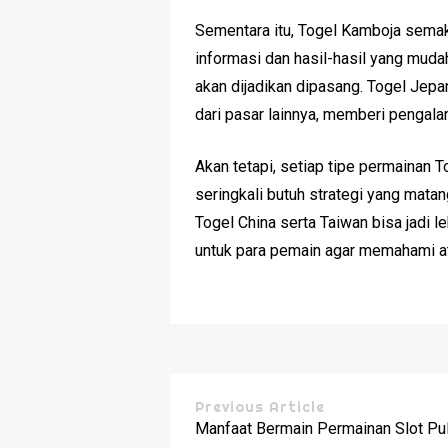
Sementara itu, Togel Kamboja sema
informasi dan hasil-hasil yang mud
akan dijadikan dipasang. Togel Jepa
dari pasar lainnya, memberi pengala
Akan tetapi, setiap tipe permainan 
seringkali butuh strategi yang mat
Togel China serta Taiwan bisa jadi 
untuk para pemain agar memahami a
Previous Article
Manfaat Bermain Permainan Slot Pu