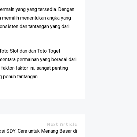
ermain yang yang tersedia. Dengan
am memilih menentukan angka yang
onsisten dan tantangan yang dari
Toto Slot dan dan Toto Togel
entara permainan yang berasal dari
aktor-faktor ini, sangat penting
 penuh tantangan.
Next Article
si SDY: Cara untuk Menang Besar di