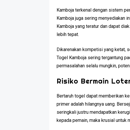
Kamboja terkenal dengan sistem pen
Kamboja juga sering menyediakan in
Kamboja yang teratur dan dapat di
lebih tepat.
Dikarenakan kompetisi yang ketat, 
Togel Kamboja sering tergantung p
permasalahan selalu mungkin, poten
Risiko Bermain Lote
Bertaruh togel dapat memberikan kes
primer adalah hilangnya uang. Berse
seringkali justru mendapatkan kerug
kepada pemain, maka krusial untuk 