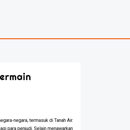
Bermain
egara-negara, termasuk di Tanah Air.
agi para penjudi. Selain menawarkan