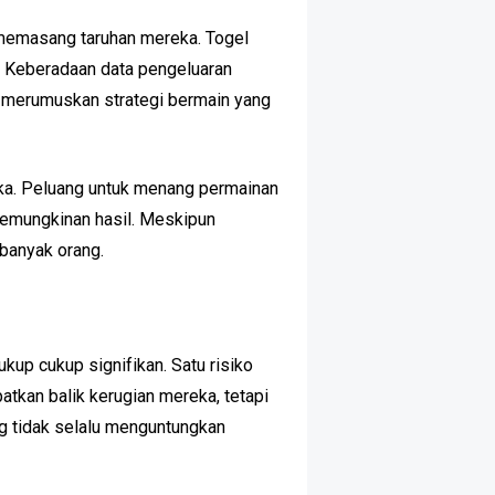
 memasang taruhan mereka. Togel
. Keberadaan data pengeluaran
 merumuskan strategi bermain yang
gka. Peluang untuk menang permainan
kemungkinan hasil. Meskipun
 banyak orang.
kup cukup signifikan. Satu risiko
tkan balik kerugian mereka, tetapi
ng tidak selalu menguntungkan