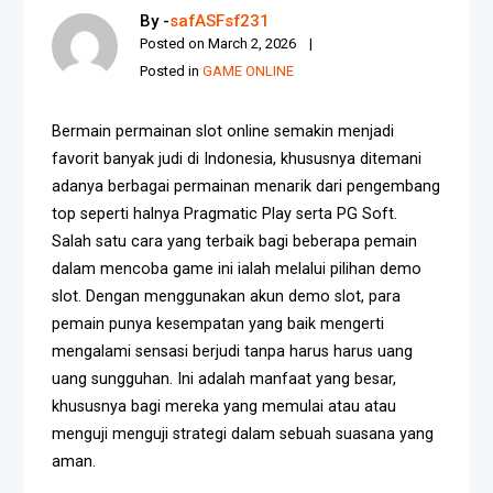
By -
safASFsf231
Posted on
March 2, 2026
Posted in
GAME ONLINE
Bermain permainan slot online semakin menjadi
favorit banyak judi di Indonesia, khususnya ditemani
adanya berbagai permainan menarik dari pengembang
top seperti halnya Pragmatic Play serta PG Soft.
Salah satu cara yang terbaik bagi beberapa pemain
dalam mencoba game ini ialah melalui pilihan demo
slot. Dengan menggunakan akun demo slot, para
pemain punya kesempatan yang baik mengerti
mengalami sensasi berjudi tanpa harus harus uang
uang sungguhan. Ini adalah manfaat yang besar,
khususnya bagi mereka yang memulai atau atau
menguji menguji strategi dalam sebuah suasana yang
aman.