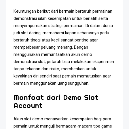
Keuntungan berikut dari bermain bertaruh permainan
demonstrasi ialah kesempatan untuk berlatih serta
menyempurnakan strategi permainan. Di dalam dunia
judi slot daring, memahami kapan seharusnya perlu
bertaruh tinggi atau kecil sangat penting agar
memperbesar peluang menang. Dengan
menggunakan memanfaatkan akun demo
demonstrasi slot, petaruh bisa melakukan eksperimen
tanpa tekanan dan risiko, memberikan untuk
keyakinan diri sendiri saat pemain memutuskan agar
bermain menggunakan uang sungguhan.
Manfaat dari Demo Slot
Account
Akun slot demo menawarkan kesempatan bagi para
pemain untuk menguji bermacam-macam tipe game