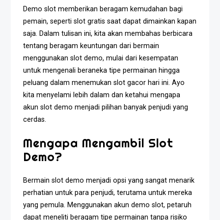
Demo slot memberikan beragam kemudahan bagi
pemain, seperti slot gratis saat dapat dimainkan kapan
saja. Dalam tulisan ini, kita akan membahas berbicara
tentang beragam keuntungan dari bermain
menggunakan slot demo, mulai dari kesempatan
untuk mengenali beraneka tipe permainan hingga
peluang dalam menemukan slot gacor hari ini. Ayo
kita menyelami lebih dalam dan ketahui mengapa
akun slot demo menjadi pilihan banyak penjudi yang
cerdas.
Mengapa Mengambil Slot
Demo?
Bermain slot demo menjadi opsi yang sangat menarik
perhatian untuk para penjudi, terutama untuk mereka
yang pemula. Menggunakan akun demo slot, petaruh
dapat meneliti beragam tipe permainan tanpa risiko