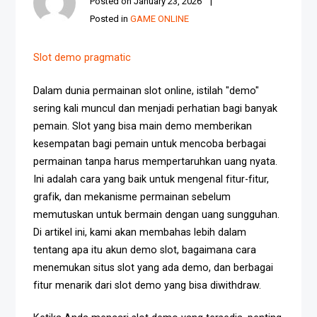
Posted on
January 23, 2026
Posted in
GAME ONLINE
Slot demo pragmatic
Dalam dunia permainan slot online, istilah "demo"
sering kali muncul dan menjadi perhatian bagi banyak
pemain. Slot yang bisa main demo memberikan
kesempatan bagi pemain untuk mencoba berbagai
permainan tanpa harus mempertaruhkan uang nyata.
Ini adalah cara yang baik untuk mengenal fitur-fitur,
grafik, dan mekanisme permainan sebelum
memutuskan untuk bermain dengan uang sungguhan.
Di artikel ini, kami akan membahas lebih dalam
tentang apa itu akun demo slot, bagaimana cara
menemukan situs slot yang ada demo, dan berbagai
fitur menarik dari slot demo yang bisa diwithdraw.