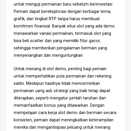
untuk menguji permainan baru sebelum berinvestasi.
Pemain dapat bereksplorasi dengan berbagai tema,
grafik, dan tingkat RTP tanpa harus membuat
komitmen finansial. Banyak situs slot yang ada demo
menawarkan variasi permainan, termasuk slot yang
bisa beli scatter dan yang memiliki fitur gacor,
sehingga memberikan pengalaman bermain yang
menyenangkan dan menguntungkan.
Untuk menang di slot demo, penting bagi pemain
untuk memperhatikan pola permainan dan rekening
saldo. Meskipun hasilnya tidak mencerminkan
permainan uang asli, strategi yang baik tetap dapat
diterapkan, seperti mengatur jumlah taruhan dan
memanfaatkan bonus yang ditawarkan. Dengan
mempelajari cara kerja slot demo dan bermain secara
konsisten, pemain dapat meningkatkan keterampilan
mereka dan mengantisipasi peluang untuk menang