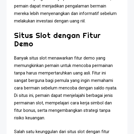
pemain dapat menjadikan pengalaman bermain
mereka lebih menyenangkan dan informatif sebelum
melakukan investasi dengan uang riil.
Situs Slot dengan Fitur
Demo
Banyak situs slot menawarkan fitur demo yang
memungkinkan pemain untuk mencoba permainan
tanpa harus mempertaruhkan uang asli. Fitur ini
sangat berguna bagi pemula yang ingin memahami
cara bermain sebelum mencoba dengan saldo nyata.
Di situs ini, pemain dapat menjelajahi berbagai jenis
permainan slot, mempelajari cara kerja simbol dan
fitur bonus, serta mengembangkan strategi tanpa
risiko keuangan.
Salah satu keunggulan dari situs slot dengan fitur