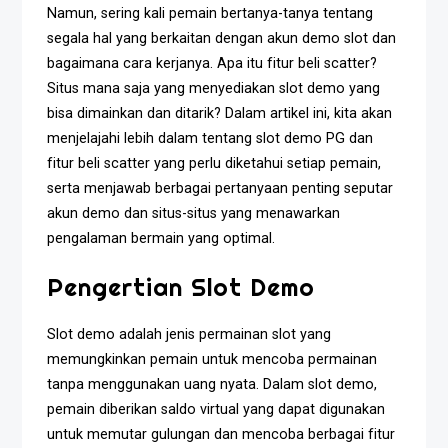
Namun, sering kali pemain bertanya-tanya tentang
segala hal yang berkaitan dengan akun demo slot dan
bagaimana cara kerjanya. Apa itu fitur beli scatter?
Situs mana saja yang menyediakan slot demo yang
bisa dimainkan dan ditarik? Dalam artikel ini, kita akan
menjelajahi lebih dalam tentang slot demo PG dan
fitur beli scatter yang perlu diketahui setiap pemain,
serta menjawab berbagai pertanyaan penting seputar
akun demo dan situs-situs yang menawarkan
pengalaman bermain yang optimal.
Pengertian Slot Demo
Slot demo adalah jenis permainan slot yang
memungkinkan pemain untuk mencoba permainan
tanpa menggunakan uang nyata. Dalam slot demo,
pemain diberikan saldo virtual yang dapat digunakan
untuk memutar gulungan dan mencoba berbagai fitur