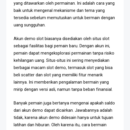
yang ditawarkan oleh permainan. Ini adalah cara yang
baik untuk mengenal mekanisme dan tema yang
tersedia sebelum memutuskan untuk bermain dengan
uang sungguhan.
Akun demo slot biasanya disediakan oleh situs slot
sebagai fasilitas bagi pemain baru. Dengan akun ini,
pemain dapat mengeksplorasi permainan tanpa risiko
kehilangan uang. Situs-situs ini sering menyediakan
berbagai macam slot demo, termasuk slot yang bisa
beli scatter dan slot yang memiliki fitur menarik
lainnya. Ini memberikan pengalaman bermain yang
mirip dengan versi asli, namun tanpa beban finansial.
Banyak pemain juga bertanya mengenai apakah saldo
dari akun demo dapat dicairkan. Jawabannya adalah
tidak, karena akun demo didesain hanya untuk tujuan
latihan dan hiburan. Oleh karena itu, cara bermain