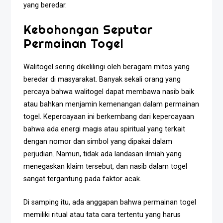
yang beredar.
Kebohongan Seputar
Permainan Togel
Walitogel sering dikelilingi oleh beragam mitos yang
beredar di masyarakat. Banyak sekali orang yang
percaya bahwa walitogel dapat membawa nasib baik
atau bahkan menjamin kemenangan dalam permainan
togel. Kepercayaan ini berkembang dari kepercayaan
bahwa ada energi magis atau spiritual yang terkait
dengan nomor dan simbol yang dipakai dalam
perjudian. Namun, tidak ada landasan ilmiah yang
menegaskan klaim tersebut, dan nasib dalam togel
sangat tergantung pada faktor acak.
Di samping itu, ada anggapan bahwa permainan togel
memiliki ritual atau tata cara tertentu yang harus