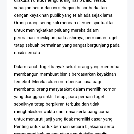
dilakukan untuk mengundang nasib baik. Tetapi,
sebagian besar dari ini sebagian besar berkaitan
dengan keyakinan publik yang telah ada sejak lama.
Orang-orang sering kali mencari elemen spiritualitas
untuk meningkatkan peluang mereka dalam
permainan, meskipun pada akhirnya, permainan togel
tetap sebuah permainan yang sangat bergunjang pada
nasib semata.
Dalam ranah togel banyak sekali orang yang mencoba
membangun membuat bisnis berdasarkan keyakinan
tersebut. Mereka akan memberikan jasa bagi
membantu orang masyarakat dalam memilih nomor
yang dianggap sakti. Tetapi, para pemain togel
sebaiknya tetap berpikiran terbuka dan tidak
menghabiskan waktu dan masa serta uang cuma
untuk menuruti janji yang tidak memiliki dasar yang.
Penting untuk untuk bermain secara bijaksana serta