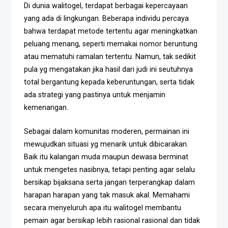
Di dunia walitogel, terdapat berbagai kepercayaan
yang ada di lingkungan. Beberapa individu percaya
bahwa terdapat metode tertentu agar meningkatkan
peluang menang, seperti memakai nomor beruntung
atau mematuhi ramalan tertentu. Namun, tak sedikit
pula yg mengatakan jika hasil dari judi ini seutuhnya
total bergantung kepada keberuntungan, serta tidak
ada strategi yang pastinya untuk menjamin
kemenangan.
Sebagai dalam komunitas moderen, permainan ini
mewujudkan situasi yg menarik untuk dibicarakan.
Baik itu kalangan muda maupun dewasa berminat
untuk mengetes nasibnya, tetapi penting agar selalu
bersikap bijaksana serta jangan terperangkap dalam
harapan harapan yang tak masuk akal. Memahami
secara menyeluruh apa itu walitogel membantu
pemain agar bersikap lebih rasional rasional dan tidak