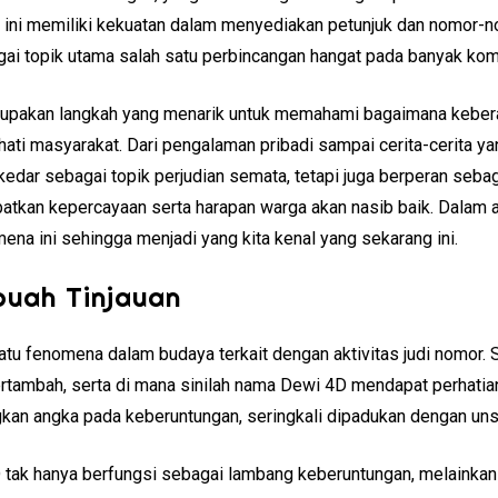
a ini memiliki kekuatan dalam menyediakan petunjuk dan nomor
ai topik utama salah satu perbincangan hangat pada banyak kom
erupakan langkah yang menarik untuk memahami bagaimana keber
ati masyarakat. Dari pengalaman pribadi sampai cerita-cerita y
dar sebagai topik perjudian semata, tetapi juga berperan sebag
tkan kepercayaan serta harapan warga akan nasib baik. Dalam arti
na ini sehingga menjadi yang kita kenal yang sekarang ini.
buah Tinjauan
tu fenomena dalam budaya terkait dengan aktivitas judi nomor. 
rtambah, serta di mana sinilah nama Dewi 4D mendapat perhatian.
an angka pada keberuntungan, seringkali dipadukan dengan unsur
D tak hanya berfungsi sebagai lambang keberuntungan, melainka