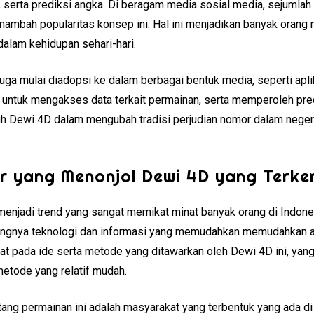
an, serta prediksi angka. Di beragam media sosial media, seju
nambah popularitas konsep ini. Hal ini menjadikan banyak orang
alam kehidupan sehari-hari.
uga mulai diadopsi ke dalam berbagai bentuk media, seperti apli
untuk mengakses data terkait permainan, serta memperoleh pred
uh Dewi 4D dalam mengubah tradisi perjudian nomor dalam negeri
r yang Menonjol Dewi 4D yang Terke
enjadi trend yang sangat memikat minat banyak orang di Indon
ngnya teknologi dan informasi yang memudahkan memudahkan ak
t pada ide serta metode yang ditawarkan oleh Dewi 4D ini, yan
etode yang relatif mudah.
ang permainan ini adalah masyarakat yang terbentuk yang ada di s