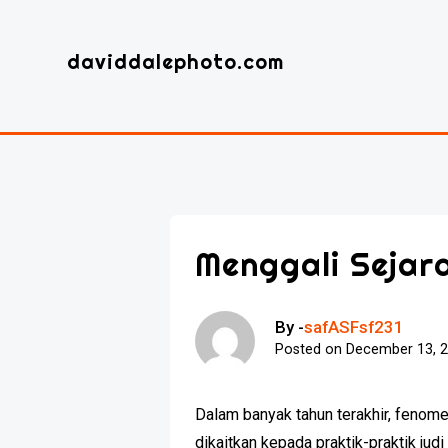
Skip
to
daviddalephoto.com
content
Menggali Sejara
By -
safASFsf231
Posted on
December 13, 
Dalam banyak tahun terakhir, fenomen
dikaitkan kepada praktik-praktik ju