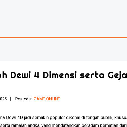
h Dewi 4 Dimensi serta Gej
2025
Posted in
GAME ONLINE
a Dewi 4D jadi semakin populer dikenal di tengah publik, khususn
di serta ramalan angka, yang mendatangkan beragam perhatian dar