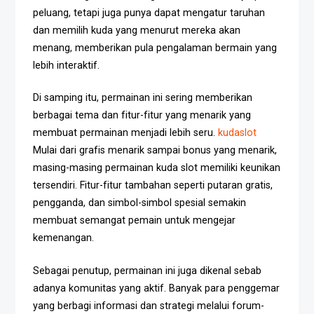
peluang, tetapi juga punya dapat mengatur taruhan
dan memilih kuda yang menurut mereka akan
menang, memberikan pula pengalaman bermain yang
lebih interaktif.
Di samping itu, permainan ini sering memberikan
berbagai tema dan fitur-fitur yang menarik yang
membuat permainan menjadi lebih seru.
kudaslot
Mulai dari grafis menarik sampai bonus yang menarik,
masing-masing permainan kuda slot memiliki keunikan
tersendiri. Fitur-fitur tambahan seperti putaran gratis,
pengganda, dan simbol-simbol spesial semakin
membuat semangat pemain untuk mengejar
kemenangan.
Sebagai penutup, permainan ini juga dikenal sebab
adanya komunitas yang aktif. Banyak para penggemar
yang berbagi informasi dan strategi melalui forum-