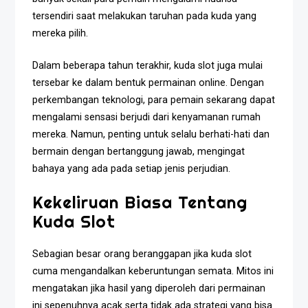
tersendiri saat melakukan taruhan pada kuda yang
mereka pilih.
Dalam beberapa tahun terakhir, kuda slot juga mulai
tersebar ke dalam bentuk permainan online. Dengan
perkembangan teknologi, para pemain sekarang dapat
mengalami sensasi berjudi dari kenyamanan rumah
mereka. Namun, penting untuk selalu berhati-hati dan
bermain dengan bertanggung jawab, mengingat
bahaya yang ada pada setiap jenis perjudian.
Kekeliruan Biasa Tentang
Kuda Slot
Sebagian besar orang beranggapan jika kuda slot
cuma mengandalkan keberuntungan semata. Mitos ini
mengatakan jika hasil yang diperoleh dari permainan
ini sepenuhnya acak serta tidak ada strategi yang bisa