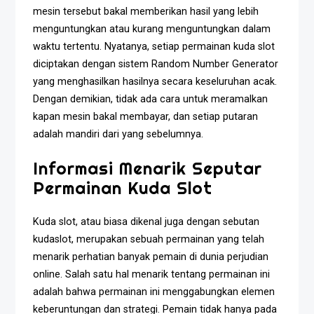
mesin tersebut bakal memberikan hasil yang lebih
menguntungkan atau kurang menguntungkan dalam
waktu tertentu. Nyatanya, setiap permainan kuda slot
diciptakan dengan sistem Random Number Generator
yang menghasilkan hasilnya secara keseluruhan acak.
Dengan demikian, tidak ada cara untuk meramalkan
kapan mesin bakal membayar, dan setiap putaran
adalah mandiri dari yang sebelumnya.
Informasi Menarik Seputar
Permainan Kuda Slot
Kuda slot, atau biasa dikenal juga dengan sebutan
kudaslot, merupakan sebuah permainan yang telah
menarik perhatian banyak pemain di dunia perjudian
online. Salah satu hal menarik tentang permainan ini
adalah bahwa permainan ini menggabungkan elemen
keberuntungan dan strategi. Pemain tidak hanya pada