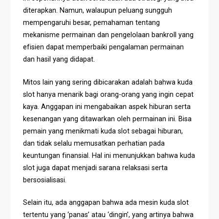
diterapkan. Namun, walaupun peluang sungguh
mempengaruhi besar, pemahaman tentang
mekanisme permainan dan pengelolaan bankroll yang
efisien dapat memperbaiki pengalaman permainan
dan hasil yang didapat.
Mitos lain yang sering dibicarakan adalah bahwa kuda
slot hanya menarik bagi orang-orang yang ingin cepat
kaya. Anggapan ini mengabaikan aspek hiburan serta
kesenangan yang ditawarkan oleh permainan ini. Bisa
pemain yang menikmati kuda slot sebagai hiburan,
dan tidak selalu memusatkan perhatian pada
keuntungan finansial. Hal ini menunjukkan bahwa kuda
slot juga dapat menjadi sarana relaksasi serta
bersosialisasi.
Selain itu, ada anggapan bahwa ada mesin kuda slot
tertentu yang ‘panas’ atau ‘dingin’, yang artinya bahwa