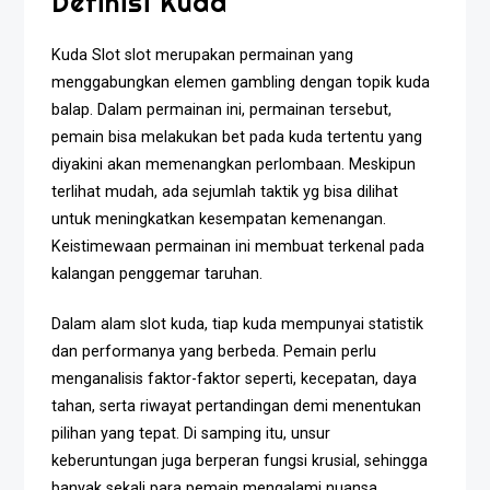
Definisi Kuda
Kuda Slot slot merupakan permainan yang
menggabungkan elemen gambling dengan topik kuda
balap. Dalam permainan ini, permainan tersebut,
pemain bisa melakukan bet pada kuda tertentu yang
diyakini akan memenangkan perlombaan. Meskipun
terlihat mudah, ada sejumlah taktik yg bisa dilihat
untuk meningkatkan kesempatan kemenangan.
Keistimewaan permainan ini membuat terkenal pada
kalangan penggemar taruhan.
Dalam alam slot kuda, tiap kuda mempunyai statistik
dan performanya yang berbeda. Pemain perlu
menganalisis faktor-faktor seperti, kecepatan, daya
tahan, serta riwayat pertandingan demi menentukan
pilihan yang tepat. Di samping itu, unsur
keberuntungan juga berperan fungsi krusial, sehingga
banyak sekali para pemain mengalami nuansa