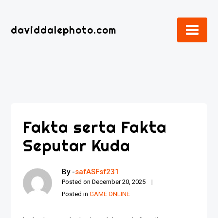
Skip
to
daviddalephoto.com
content
Fakta serta Fakta
Seputar Kuda
By -
safASFsf231
Posted on
December 20, 2025
Posted in
GAME ONLINE