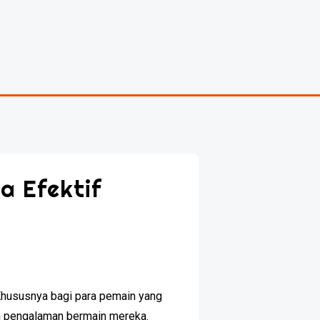
a Efektif
 Khususnya bagi para pemain yang
n pengalaman bermain mereka.