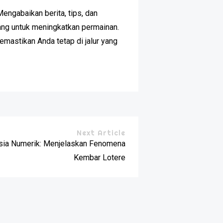
engabaikan berita, tips, dan
ng untuk meningkatkan permainan.
emastikan Anda tetap di jalur yang
Next Article
sia Numerik: Menjelaskan Fenomena
Kembar Lotere