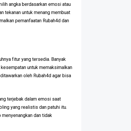
milih angka berdasarkan emosi atau
kan tekanan untuk menang membuat
simalkan pemanfaatan Rubah4d dan
nya fitur yang tersedia. Banyak
an kesempatan untuk memaksimalkan
 ditawarkan oleh Rubah4d agar bisa
yang terjebak dalam emosi saat
ng yang realistis dan patuhi itu.
p menyenangkan dan tidak