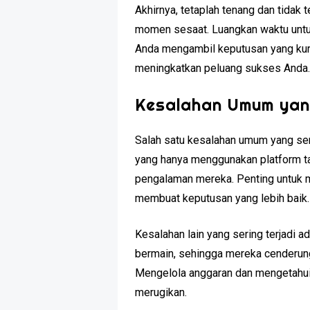
Akhirnya, tetaplah tenang dan tida
momen sesaat. Luangkan waktu untu
Anda mengambil keputusan yang kur
meningkatkan peluang sukses Anda
Kesalahan Umum yan
Salah satu kesalahan umum yang ser
yang hanya menggunakan platform t
pengalaman mereka. Penting untuk m
membuat keputusan yang lebih baik.
Kesalahan lain yang sering terjadi a
bermain, sehingga mereka cenderung 
Mengelola anggaran dan mengetahui
merugikan.