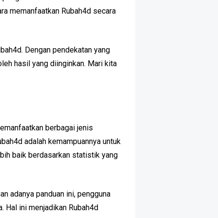
cara memanfaatkan Rubah4d secara
Rubah4d. Dengan pendekatan yang
h hasil yang diinginkan. Mari kita
emanfaatkan berbagai jenis
 Rubah4d adalah kemampuannya untuk
h baik berdasarkan statistik yang
gan adanya panduan ini, pengguna
 Hal ini menjadikan Rubah4d