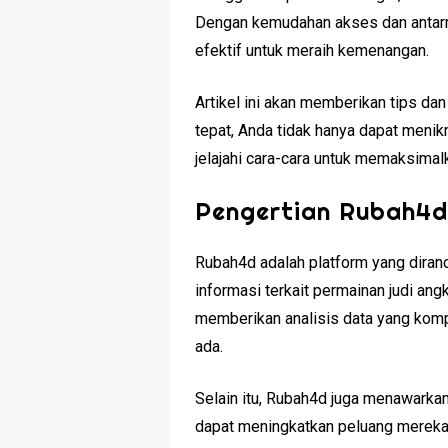
Dengan kemudahan akses dan antarm
efektif untuk meraih kemenangan.
Artikel ini akan memberikan tips 
tepat, Anda tidak hanya dapat menik
jelajahi cara-cara untuk memaksima
Pengertian Rubah4
Rubah4d adalah platform yang dira
informasi terkait permainan judi an
memberikan analisis data yang komp
ada.
Selain itu, Rubah4d juga menawarkan
dapat meningkatkan peluang mereka