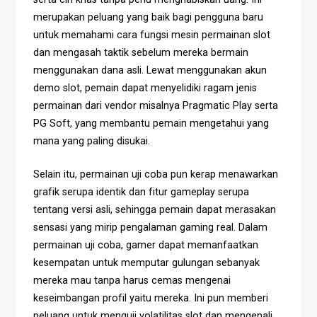
merupakan peluang yang baik bagi pengguna baru
untuk memahami cara fungsi mesin permainan slot
dan mengasah taktik sebelum mereka bermain
menggunakan dana asli. Lewat menggunakan akun
demo slot, pemain dapat menyelidiki ragam jenis
permainan dari vendor misalnya Pragmatic Play serta
PG Soft, yang membantu pemain mengetahui yang
mana yang paling disukai.
Selain itu, permainan uji coba pun kerap menawarkan
grafik serupa identik dan fitur gameplay serupa
tentang versi asli, sehingga pemain dapat merasakan
sensasi yang mirip pengalaman gaming real. Dalam
permainan uji coba, gamer dapat memanfaatkan
kesempatan untuk memputar gulungan sebanyak
mereka mau tanpa harus cemas mengenai
keseimbangan profil yaitu mereka. Ini pun memberi
peluang untuk menguji volatilitas slot dan mengenali