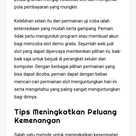
pola pembayaran yang mungkin.
Kelebihan selain itu dari permainan uji coba ialah
ketersediaan yang mudah serta gampang. Pemain
tidak perlu mengunduh program atau membuat akun
bagi mencoba slot demo gratis. Sejumlah web judi
slot yang dapat dipercaya memberikan pilihan ini, baik-
baik saja untuk berjudi di perangkat seluler dan
komputer. Dengan berbagai pilihan permainan yang
bisa dapat dicoba, pemain dapat dengan bebas
mencari-cari permainan slot menguntungkan hari ini
serta mengetahui yang paling sangat menguntungkan
bagi dirinya.
Tips Meningkatkan Peluang
Kemenangan
Salah satu metode untuk meningkatkan kesempatan