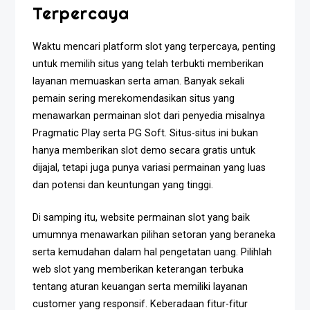
Terpercaya
Waktu mencari platform slot yang terpercaya, penting
untuk memilih situs yang telah terbukti memberikan
layanan memuaskan serta aman. Banyak sekali
pemain sering merekomendasikan situs yang
menawarkan permainan slot dari penyedia misalnya
Pragmatic Play serta PG Soft. Situs-situs ini bukan
hanya memberikan slot demo secara gratis untuk
dijajal, tetapi juga punya variasi permainan yang luas
dan potensi dan keuntungan yang tinggi.
Di samping itu, website permainan slot yang baik
umumnya menawarkan pilihan setoran yang beraneka
serta kemudahan dalam hal pengetatan uang. Pilihlah
web slot yang memberikan keterangan terbuka
tentang aturan keuangan serta memiliki layanan
customer yang responsif. Keberadaan fitur-fitur