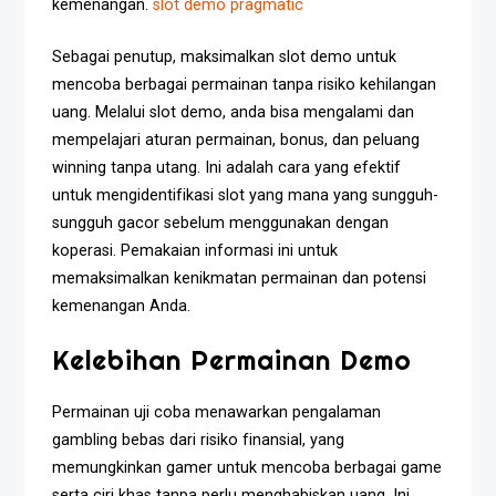
kemenangan.
slot demo pragmatic
Sebagai penutup, maksimalkan slot demo untuk
mencoba berbagai permainan tanpa risiko kehilangan
uang. Melalui slot demo, anda bisa mengalami dan
mempelajari aturan permainan, bonus, dan peluang
winning tanpa utang. Ini adalah cara yang efektif
untuk mengidentifikasi slot yang mana yang sungguh-
sungguh gacor sebelum menggunakan dengan
koperasi. Pemakaian informasi ini untuk
memaksimalkan kenikmatan permainan dan potensi
kemenangan Anda.
Kelebihan Permainan Demo
Permainan uji coba menawarkan pengalaman
gambling bebas dari risiko finansial, yang
memungkinkan gamer untuk mencoba berbagai game
serta ciri khas tanpa perlu menghabiskan uang. Ini