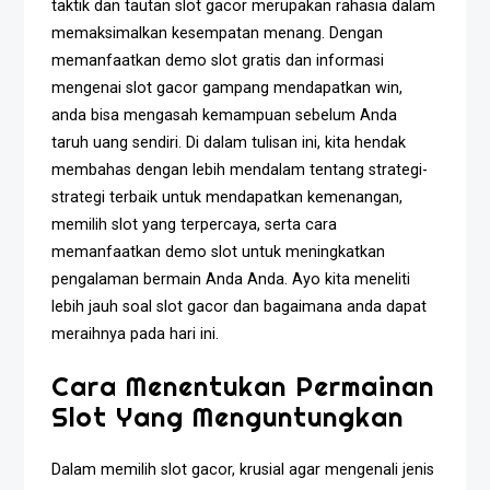
taktik dan tautan slot gacor merupakan rahasia dalam
memaksimalkan kesempatan menang. Dengan
memanfaatkan demo slot gratis dan informasi
mengenai slot gacor gampang mendapatkan win,
anda bisa mengasah kemampuan sebelum Anda
taruh uang sendiri. Di dalam tulisan ini, kita hendak
membahas dengan lebih mendalam tentang strategi-
strategi terbaik untuk mendapatkan kemenangan,
memilih slot yang terpercaya, serta cara
memanfaatkan demo slot untuk meningkatkan
pengalaman bermain Anda Anda. Ayo kita meneliti
lebih jauh soal slot gacor dan bagaimana anda dapat
meraihnya pada hari ini.
Cara Menentukan Permainan
Slot Yang Menguntungkan
Dalam memilih slot gacor, krusial agar mengenali jenis