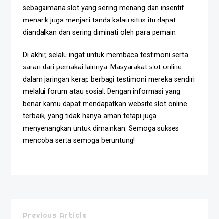
sebagaimana slot yang sering menang dan insentif
menarik juga menjadi tanda kalau situs itu dapat
diandalkan dan sering diminati oleh para pemain.
Di akhir, selalu ingat untuk membaca testimoni serta
saran dari pemakai lainnya. Masyarakat slot online
dalam jaringan kerap berbagi testimoni mereka sendiri
melalui forum atau sosial. Dengan informasi yang
benar kamu dapat mendapatkan website slot online
terbaik, yang tidak hanya aman tetapi juga
menyenangkan untuk dimainkan. Semoga sukses
mencoba serta semoga beruntung!
Previous Article