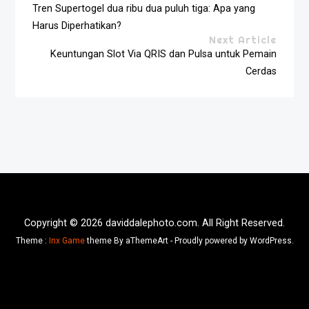
Tren Supertogel dua ribu dua puluh tiga: Apa yang
Harus Diperhatikan?
Next Article
Keuntungan Slot Via QRIS dan Pulsa untuk Pemain
Cerdas
Copyright © 2026 daviddalephoto.com. All Right Reserved.
Theme :
Inx Game
theme By aThemeArt - Proudly powered by WordPress.