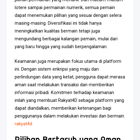
lotere sampai permainan numerik, semua pemain
dapat menemukan pilihan yang sesuai dengan selera
masing-masing. Diversifikasi ini tidak hanya
meningkatkan kualitas bermain tetapi juga
mengundang berbagai kalangan pemain, mulai dari
yang baru hingga yang sudah berpengalaman.
Keamanan juga merupakan fokus utama di platform
ini. Dengan sistem enkripsi yang maju dan
perlindungan data yang ketat, pengguna dapat merasa
aman saat melakukan transaksi dan memberikan
informasi pribadi. Komitmen terhadap keamanan
inilah yang membuat Rakyat4D sebagai platform yang
dapat diandalkan, memberikan ketenangan bagi
penggunanya dalam melakukan investasi dan bermain.
rakyat4d
Pilihan Bertaruh yang Aman