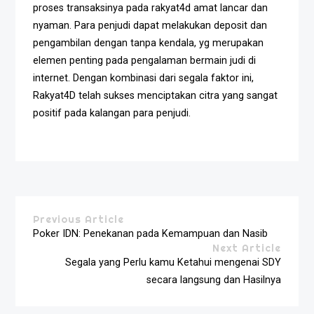
proses transaksinya pada rakyat4d amat lancar dan
nyaman. Para penjudi dapat melakukan deposit dan
pengambilan dengan tanpa kendala, yg merupakan
elemen penting pada pengalaman bermain judi di
internet. Dengan kombinasi dari segala faktor ini,
Rakyat4D telah sukses menciptakan citra yang sangat
positif pada kalangan para penjudi.
Previous Article
Poker IDN: Penekanan pada Kemampuan dan Nasib
Next Article
Segala yang Perlu kamu Ketahui mengenai SDY
secara langsung dan Hasilnya