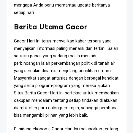
mengapa Anda perlu memantau update beritanya
setiap hari.
Berita Utama Gacor
Gacor Hari Ini terus menyajikan kabar terbaru yang
menyajikan informasi paling menarik dan terkini. Salah
satu isu panas yang sedang masih menjadi
perbincangan ialah perkembangan politik di tanah air
yang semakin dinamis menjelang pemilihan umum.
Masyarakat sangat antusias dengan berbagai kandidat
yang serta program-program yang mereka ajukan.
Situs Berita Gacor Hari Ini bertekad untuk memberikan
cakupan mendalam tentang setiap tindakan dilakukan
diambil oleh para calon pemimpin, sehingga pembaca
bisa mengambil pilihan yang lebih baik.
Di bidang ekonomi, Gacor Hari Ini melaporkan tentang