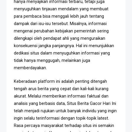
hanya menyajikan informasi terbaru, tetapi juga
menyuguhkan tinjauan mendalam yang membuat
para pembaca bisa menggali lebih jauh tentang
dampak dari isu-isu tersebut. Misalnya, informasi
mengenai perubahan kebijakan pemerintah sering
dilengkapi oleh pendapat ahli yang menguraikan
konsekuensi jangka panjangnya. Hal ini menunjukkan
dedikasi situs dalam menyuguhkan informasi yang
tidak hanya menggugah, melainkan juga
memberdayakan.
Keberadaan platform ini adalah penting ditengah
tengah arus berita yang cepat dan kali-kali kurang
akurat. Melalui memberikan informasi faktual dan
analisis yang berbasis data, Situs Berita Gacor Hari Ini
telah menjadi rujukan untuk banyak individu yang ingin
ingin selalu terinformasi dengan topik-topik latest.
Rasa percaya masyarakat terhadap situs ini semakin