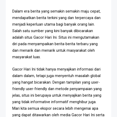
Dalam era berita yang semakin semakin maju cepat,
mendapatkan berita terkini yang dan terpercaya dan
menjadi keperluan utama bagi banyak orang lain.
Salah satu sumber yang kini banyak dibicarakan
adalah situs Gacor Hari Ini. Situs ini mengutamakan
diri pada menyampaikan berita-berita terbaru yang
dan menarik dan menarik untuk masyarakat oleh
masyarakat luas.
Gacor Hari Ini tidak hanya menyajikan informasi dari
dalam dalam, tetapi juga menyentuh masalah global
yang hangat bicarakan. Dengan tampilan yang user-
friendly user-friendly dan metode penyampaian yang
jelas, situs ini berupaya untuk menyajikan berita yang
yang tidak informative informatif menghibur juga.
Mari kita semua ekspor secara lebih mengenai apa
yang dapat ditawarkan oleh media Gacor Hari Ini serta