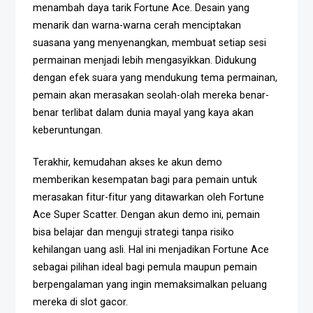
menambah daya tarik Fortune Ace. Desain yang
menarik dan warna-warna cerah menciptakan
suasana yang menyenangkan, membuat setiap sesi
permainan menjadi lebih mengasyikkan. Didukung
dengan efek suara yang mendukung tema permainan,
pemain akan merasakan seolah-olah mereka benar-
benar terlibat dalam dunia mayal yang kaya akan
keberuntungan.
Terakhir, kemudahan akses ke akun demo
memberikan kesempatan bagi para pemain untuk
merasakan fitur-fitur yang ditawarkan oleh Fortune
Ace Super Scatter. Dengan akun demo ini, pemain
bisa belajar dan menguji strategi tanpa risiko
kehilangan uang asli. Hal ini menjadikan Fortune Ace
sebagai pilihan ideal bagi pemula maupun pemain
berpengalaman yang ingin memaksimalkan peluang
mereka di slot gacor.