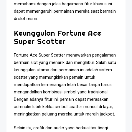
memahami dengan jelas bagaimana fitur khusus ini
dapat memengaruhi permainan mereka saat bermain
di slot resmi.
Keunggulan Fortune Ace
Super Scatter
Fortune Ace Super Scatter menawarkan pengalaman
bermain slot yang menarik dan menghibur. Salah satu
keunggulan utama dari permainan ini adalah sistem
scatter yang memungkinkan pemain untuk
mendapatkan kemenangan lebih besar tanpa harus
mengandalkan kombinasi simbol yang tradisional.
Dengan adanya fitur ini, pemain dapat merasakan
adrenalin lebih ketika simbol scatter muncul di layar,
meningkatkan peluang mereka untuk meraih jackpot.
Selain itu, grafik dan audio yang berkualitas tinggi