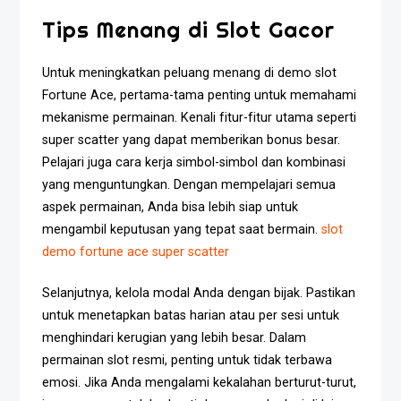
Tips Menang di Slot Gacor
Untuk meningkatkan peluang menang di demo slot
Fortune Ace, pertama-tama penting untuk memahami
mekanisme permainan. Kenali fitur-fitur utama seperti
super scatter yang dapat memberikan bonus besar.
Pelajari juga cara kerja simbol-simbol dan kombinasi
yang menguntungkan. Dengan mempelajari semua
aspek permainan, Anda bisa lebih siap untuk
mengambil keputusan yang tepat saat bermain.
slot
demo fortune ace super scatter
Selanjutnya, kelola modal Anda dengan bijak. Pastikan
untuk menetapkan batas harian atau per sesi untuk
menghindari kerugian yang lebih besar. Dalam
permainan slot resmi, penting untuk tidak terbawa
emosi. Jika Anda mengalami kekalahan berturut-turut,