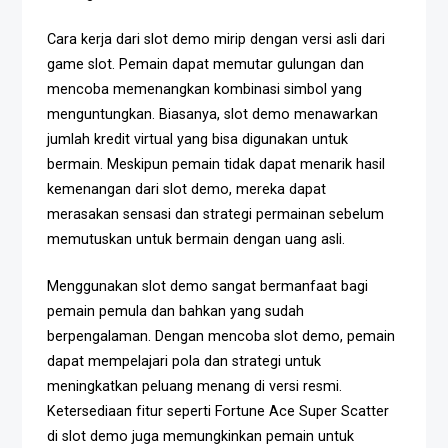
Cara kerja dari slot demo mirip dengan versi asli dari
game slot. Pemain dapat memutar gulungan dan
mencoba memenangkan kombinasi simbol yang
menguntungkan. Biasanya, slot demo menawarkan
jumlah kredit virtual yang bisa digunakan untuk
bermain. Meskipun pemain tidak dapat menarik hasil
kemenangan dari slot demo, mereka dapat
merasakan sensasi dan strategi permainan sebelum
memutuskan untuk bermain dengan uang asli.
Menggunakan slot demo sangat bermanfaat bagi
pemain pemula dan bahkan yang sudah
berpengalaman. Dengan mencoba slot demo, pemain
dapat mempelajari pola dan strategi untuk
meningkatkan peluang menang di versi resmi.
Ketersediaan fitur seperti Fortune Ace Super Scatter
di slot demo juga memungkinkan pemain untuk