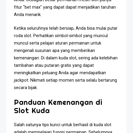
fitur "bet max" yang dapat dapat menjadikan taruhan
Anda menarik.
Ketika seluruhnya telah bersiap, Anda bisa mulai putar
roda slot. Perhatikan simbol-simbol yang muncul
muncul serta pelajari aturan permainan untuk
mengenali susunan apa yang memberikan
kemenangan. Di dalam kuda slot, sering ada kelebihan
tambahan atau putaran gratis yang dapat
meningkatkan peluang Anda agar mendapatkan
jackpot. Nikmati setiap momen serta selalu bertarung
secara bijak.
Panduan Kemenangan di
Slot Kuda
Salah satunya tips kunci untuk berhasil di kuda slot
adalah mempelajari fungsi permainan. Sebelumnya