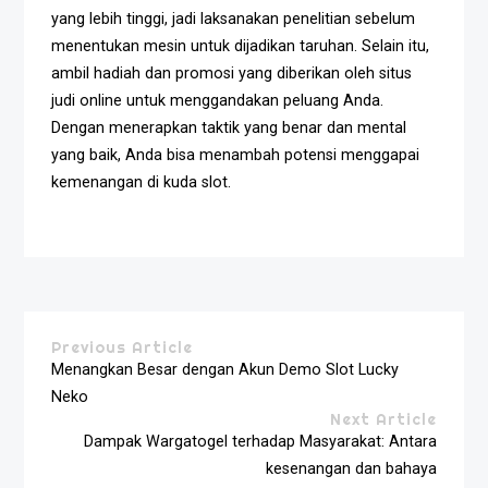
yang lebih tinggi, jadi laksanakan penelitian sebelum
menentukan mesin untuk dijadikan taruhan. Selain itu,
ambil hadiah dan promosi yang diberikan oleh situs
judi online untuk menggandakan peluang Anda.
Dengan menerapkan taktik yang benar dan mental
yang baik, Anda bisa menambah potensi menggapai
kemenangan di kuda slot.
Previous Article
Menangkan Besar dengan Akun Demo Slot Lucky
Neko
Next Article
Dampak Wargatogel terhadap Masyarakat: Antara
kesenangan dan bahaya