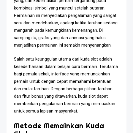
yang, dan keberhasilan pemain tergantung pada
kombinasi simbol yang muncul setelah putaran.
Permainan ini menyediakan pengalaman yang sangat
seru dan mendebarkan, apalagi ketika taruhan sedang
mengarah pada kemungkinan kemenangan. Di
samping itu, grafis yang dan animasi yang halus
menjadikan permainan ini semakin menyenangkan.
Salah satu keunggulan utama dari kuda slot adalah
kesederhanaan dalam belajar cara bermain. Terutama
bagi pemula sekali, interface yang memungkinkan
pemain untuk dengan cepat memahami ketentuan
dan mulai taruhan. Dengan berbagai pilihan taruhan
dan fitur bonus yang ditawarkan, kuda slot dapat
memberikan pengalaman bermain yang memuaskan
untuk semua lapisan masyarakat.
Metode Memainkan Kuda