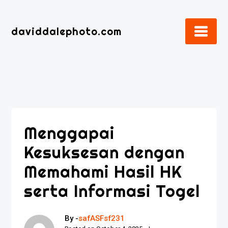
Skip
to
daviddalephoto.com
content
Menggapai
Kesuksesan dengan
Memahami Hasil HK
serta Informasi Togel
By -
safASFsf231