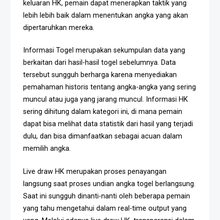
keluaran HK, pemain dapat menerapkan taktik yang
lebih lebih baik dalam menentukan angka yang akan
dipertaruhkan mereka.
Informasi Togel merupakan sekumpulan data yang
berkaitan dari hasil-hasil togel sebelumnya. Data
tersebut sungguh berharga karena menyediakan
pemahaman historis tentang angka-angka yang sering
muncul atau juga yang jarang muncul. Informasi HK
sering dihitung dalam kategori ini, di mana pemain
dapat bisa melihat data statistik dari hasil yang terjadi
dulu, dan bisa dimanfaatkan sebagai acuan dalam
memilih angka.
Live draw HK merupakan proses penayangan
langsung saat proses undian angka togel berlangsung.
Saat ini sungguh dinanti-nanti oleh beberapa pemain
yang tahu mengetahui dalam real-time output yang