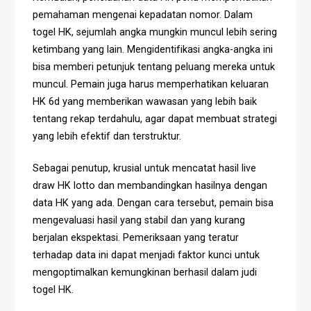
pemahaman mengenai kepadatan nomor. Dalam
togel HK, sejumlah angka mungkin muncul lebih sering
ketimbang yang lain. Mengidentifikasi angka-angka ini
bisa memberi petunjuk tentang peluang mereka untuk
muncul. Pemain juga harus memperhatikan keluaran
HK 6d yang memberikan wawasan yang lebih baik
tentang rekap terdahulu, agar dapat membuat strategi
yang lebih efektif dan terstruktur.
Sebagai penutup, krusial untuk mencatat hasil live
draw HK lotto dan membandingkan hasilnya dengan
data HK yang ada. Dengan cara tersebut, pemain bisa
mengevaluasi hasil yang stabil dan yang kurang
berjalan ekspektasi. Pemeriksaan yang teratur
terhadap data ini dapat menjadi faktor kunci untuk
mengoptimalkan kemungkinan berhasil dalam judi
togel HK.