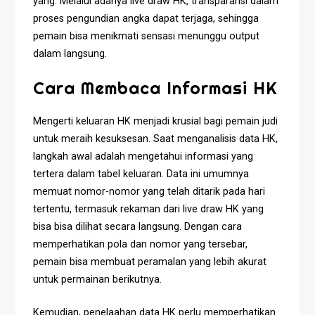
yang. Melalui adanya live draw HK, transparansi dalam
proses pengundian angka dapat terjaga, sehingga
pemain bisa menikmati sensasi menunggu output
dalam langsung.
Cara Membaca Informasi HK
Mengerti keluaran HK menjadi krusial bagi pemain judi
untuk meraih kesuksesan. Saat menganalisis data HK,
langkah awal adalah mengetahui informasi yang
tertera dalam tabel keluaran. Data ini umumnya
memuat nomor-nomor yang telah ditarik pada hari
tertentu, termasuk rekaman dari live draw HK yang
bisa bisa dilihat secara langsung. Dengan cara
memperhatikan pola dan nomor yang tersebar,
pemain bisa membuat peramalan yang lebih akurat
untuk permainan berikutnya.
Kemudian, penelaahan data HK perlu memperhatikan