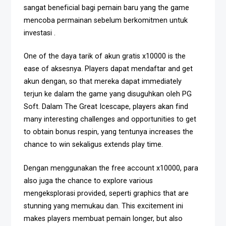
sangat beneficial bagi pemain baru yang the game
mencoba permainan sebelum berkomitmen untuk
investasi .
One of the daya tarik of akun gratis x10000 is the
ease of aksesnya. Players dapat mendaftar and get
akun dengan, so that mereka dapat immediately
terjun ke dalam the game yang disuguhkan oleh PG
Soft. Dalam The Great Icescape, players akan find
many interesting challenges and opportunities to get
to obtain bonus respin, yang tentunya increases the
chance to win sekaligus extends play time.
Dengan menggunakan the free account x10000, para
also juga the chance to explore various
mengeksplorasi provided, seperti graphics that are
stunning yang memukau dan. This excitement ini
makes players membuat pemain longer, but also