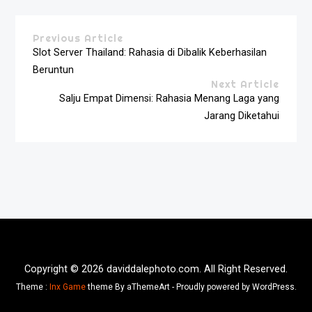
Previous Article
Slot Server Thailand: Rahasia di Dibalik Keberhasilan
Beruntun
Next Article
Salju Empat Dimensi: Rahasia Menang Laga yang
Jarang Diketahui
Copyright © 2026 daviddalephoto.com. All Right Reserved.
Theme :
Inx Game
theme By aThemeArt - Proudly powered by WordPress.