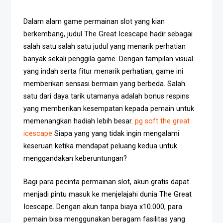
Dalam alam game permainan slot yang kian
berkembang, judul The Great Icescape hadir sebagai
salah satu salah satu judul yang menarik perhatian
banyak sekali penggila game. Dengan tampilan visual
yang indah serta fitur menarik perhatian, game ini
memberikan sensasi bermain yang berbeda. Salah
satu dari daya tarik utamanya adalah bonus respins
yang memberikan kesempatan kepada pemain untuk
memenangkan hadiah lebih besar.
pg soft the great
icescape
Siapa yang yang tidak ingin mengalami
keseruan ketika mendapat peluang kedua untuk
menggandakan keberuntungan?
Bagi para pecinta permainan slot, akun gratis dapat
menjadi pintu masuk ke menjelajahi dunia The Great
Icescape. Dengan akun tanpa biaya x10.000, para
pemain bisa menggunakan beragam fasilitas yang