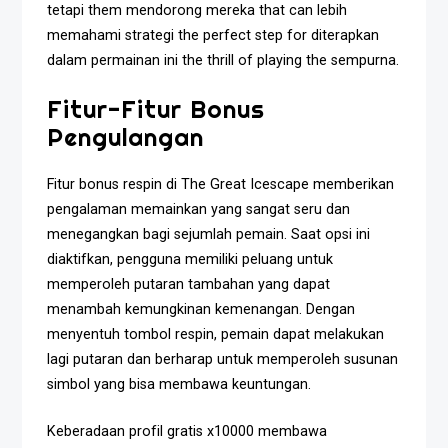
tetapi them mendorong mereka that can lebih
memahami strategi the perfect step for diterapkan
dalam permainan ini the thrill of playing the sempurna.
Fitur-Fitur Bonus
Pengulangan
Fitur bonus respin di The Great Icescape memberikan
pengalaman memainkan yang sangat seru dan
menegangkan bagi sejumlah pemain. Saat opsi ini
diaktifkan, pengguna memiliki peluang untuk
memperoleh putaran tambahan yang dapat
menambah kemungkinan kemenangan. Dengan
menyentuh tombol respin, pemain dapat melakukan
lagi putaran dan berharap untuk memperoleh susunan
simbol yang bisa membawa keuntungan.
Keberadaan profil gratis x10000 membawa