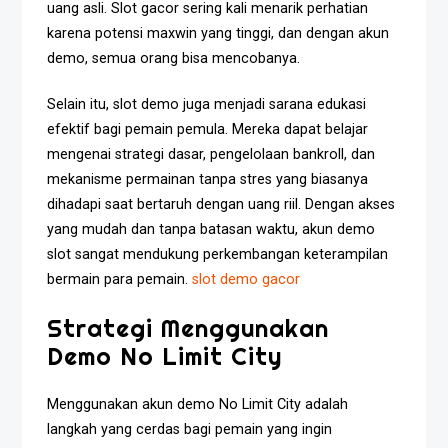
uang asli. Slot gacor sering kali menarik perhatian
karena potensi maxwin yang tinggi, dan dengan akun
demo, semua orang bisa mencobanya.
Selain itu, slot demo juga menjadi sarana edukasi
efektif bagi pemain pemula. Mereka dapat belajar
mengenai strategi dasar, pengelolaan bankroll, dan
mekanisme permainan tanpa stres yang biasanya
dihadapi saat bertaruh dengan uang riil. Dengan akses
yang mudah dan tanpa batasan waktu, akun demo
slot sangat mendukung perkembangan keterampilan
bermain para pemain.
slot demo gacor
Strategi Menggunakan
Demo No Limit City
Menggunakan akun demo No Limit City adalah
langkah yang cerdas bagi pemain yang ingin