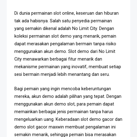
Di dunia permainan slot online, keseruan dan hiburan
tak ada habisnya. Salah satu penyedia permainan
yang semakin dikenal adalah No Limit City. Dengan
koleksi permainan slot demo yang menarik, pemain
dapat merasakan pengalaman bermain tanpa risiko
menggunakan akun demo. Slot demo dari No Limit
City menawarkan berbagai fitur menarik dan
mekanisme permainan yang inovatif, membuat setiap
sesi bermain menjadi lebih menantang dan seru.
Bagi pemain yang ingin mencoba keberuntungan
mereka, akun demo adalah pilihan yang tepat. Dengan
menggunakan akun demo slot, para pemain dapat
memainkan berbagai jenis permainan tanpa harus
mengeluarkan uang. Keberadaan slot demo gacor dan
demo slot gacor maxwin membuat pengalaman ini
semakin menarik, sehingga pemain bisa merasakan