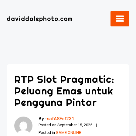
Skip
to
daviddalephoto.com
content
RTP Slot Pragmatic:
Peluang Emas untuk
Pengguna Pintar
By -
safASFsf231
Posted on
September 15, 2025
Posted in
GAME ONLINE