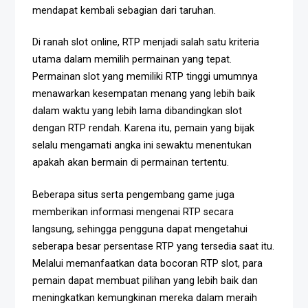
mendapat kembali sebagian dari taruhan.
Di ranah slot online, RTP menjadi salah satu kriteria
utama dalam memilih permainan yang tepat.
Permainan slot yang memiliki RTP tinggi umumnya
menawarkan kesempatan menang yang lebih baik
dalam waktu yang lebih lama dibandingkan slot
dengan RTP rendah. Karena itu, pemain yang bijak
selalu mengamati angka ini sewaktu menentukan
apakah akan bermain di permainan tertentu.
Beberapa situs serta pengembang game juga
memberikan informasi mengenai RTP secara
langsung, sehingga pengguna dapat mengetahui
seberapa besar persentase RTP yang tersedia saat itu.
Melalui memanfaatkan data bocoran RTP slot, para
pemain dapat membuat pilihan yang lebih baik dan
meningkatkan kemungkinan mereka dalam meraih