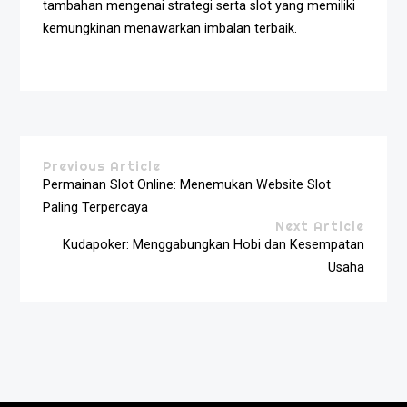
tambahan mengenai strategi serta slot yang memiliki
kemungkinan menawarkan imbalan terbaik.
Previous Article
Permainan Slot Online: Menemukan Website Slot
Paling Terpercaya
Next Article
Kudapoker: Menggabungkan Hobi dan Kesempatan
Usaha