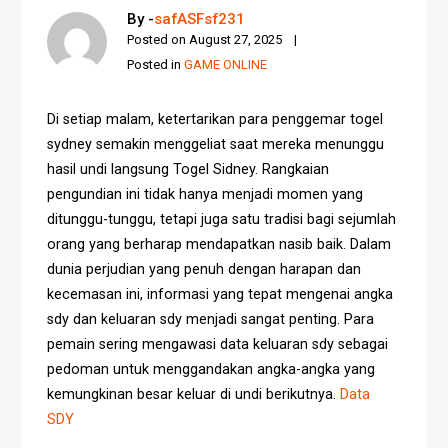
By -
safASFsf231
Posted on
August 27, 2025
Posted in
GAME ONLINE
Di setiap malam, ketertarikan para penggemar togel
sydney semakin menggeliat saat mereka menunggu
hasil undi langsung Togel Sidney. Rangkaian
pengundian ini tidak hanya menjadi momen yang
ditunggu-tunggu, tetapi juga satu tradisi bagi sejumlah
orang yang berharap mendapatkan nasib baik. Dalam
dunia perjudian yang penuh dengan harapan dan
kecemasan ini, informasi yang tepat mengenai angka
sdy dan keluaran sdy menjadi sangat penting. Para
pemain sering mengawasi data keluaran sdy sebagai
pedoman untuk menggandakan angka-angka yang
kemungkinan besar keluar di undi berikutnya.
Data
SDY