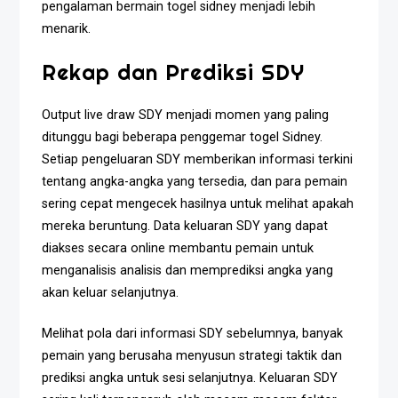
pengalaman bermain togel sidney menjadi lebih
menarik.
Rekap dan Prediksi SDY
Output live draw SDY menjadi momen yang paling
ditunggu bagi beberapa penggemar togel Sidney.
Setiap pengeluaran SDY memberikan informasi terkini
tentang angka-angka yang tersedia, dan para pemain
sering cepat mengecek hasilnya untuk melihat apakah
mereka beruntung. Data keluaran SDY yang dapat
diakses secara online membantu pemain untuk
menganalisis analisis dan memprediksi angka yang
akan keluar selanjutnya.
Melihat pola dari informasi SDY sebelumnya, banyak
pemain yang berusaha menyusun strategi taktik dan
prediksi angka untuk sesi selanjutnya. Keluaran SDY