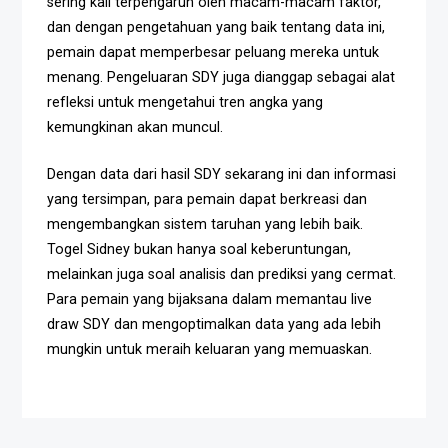
sering kali terpengaruh oleh macam-macam faktor,
dan dengan pengetahuan yang baik tentang data ini,
pemain dapat memperbesar peluang mereka untuk
menang. Pengeluaran SDY juga dianggap sebagai alat
refleksi untuk mengetahui tren angka yang
kemungkinan akan muncul.
Dengan data dari hasil SDY sekarang ini dan informasi
yang tersimpan, para pemain dapat berkreasi dan
mengembangkan sistem taruhan yang lebih baik.
Togel Sidney bukan hanya soal keberuntungan,
melainkan juga soal analisis dan prediksi yang cermat.
Para pemain yang bijaksana dalam memantau live
draw SDY dan mengoptimalkan data yang ada lebih
mungkin untuk meraih keluaran yang memuaskan.