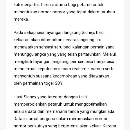
kali menjadi referensi utama bagi petaruh untuk
menentukan nomor-nomor yang tepat dalam taruhan
mereka.
Pada setiap sesi tayangan langsung Sidney, hasil
keluaran akan ditampilkan secara langsung. Ini
menawarkan sensasi seru bagi kalangan pemain yang
menunggu angka yang yang telah pertaruhkan. Melalui
mengikuti tayangan langsung, pemain bisa hanya bisa
mencermati keputusan secara real time, namun serta
menyentuh suasana kegembiraan yang ditawarkan
oleh permainan togel SDY.
Hasil Sidney yang tercatat dengan teliti
memperbolehkan petaruh untuk mengoptimalkan
analisa data dan memahami tanda yang mungkin ada.
Data ini amat berguna dalam merumuskan nomor-
nomor berikutnya yang berpotensi akan keluar. Karena