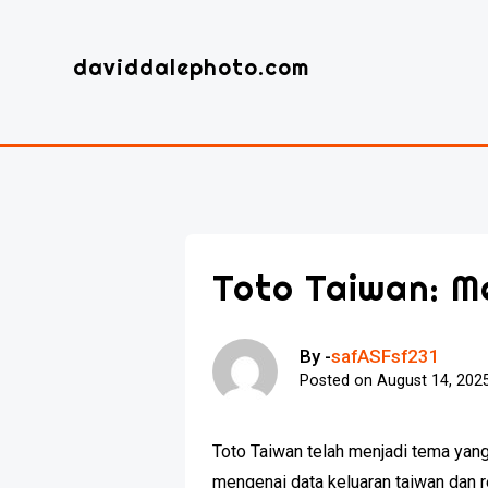
Skip
to
daviddalephoto.com
content
Toto Taiwan: 
By -
safASFsf231
Posted on
August 14, 202
Toto Taiwan telah menjadi tema yang
mengenai data keluaran taiwan dan r