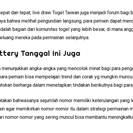
pat dan tepat, live draw Togel Taiwan juga menjadi forum bagi b
ya bahwa melihat pengundian langsung, para pemain dapat mend
i adalah bagian dari komunitas togel yang lebih besar, di mana a
eluang mereka pada permainan selanjutnya.
ttery Tanggal Ini Juga
wan menunjukkan angka-angka yang mencolok minat bagi para pen
 para pemain bisa mempelajari trend dan corak yg mungkin muncu
patokan berharga dalam menetapkan tindakan berikutnya bagi para 
atakan bahwasanya sejumlah nomor memiliki keterulangan yang le
emain agar memikirkan nomor-nomor itu dalam strategi permaina
n dari nomor-nomor yang sering muncul bisa membantu meningka