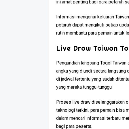
ini amat penting bagi para petaruh 
Informasi mengenai keluaran Taiwan p
petaruh dapat mengikuti setiap upd
rutin membantu para pemain untuk 
Live Draw Taiwan To
Pengundian langsung Togel Taiwan ad
angka yang diundi secara langsung 
di jadwal tertentu yang sudah diten
yang mereka tunggu-tunggu.
Proses live draw diselenggarakan o
teknologi terkini, para pemain bisa
dalam mencari informasi terbaru men
bagi para peserta.