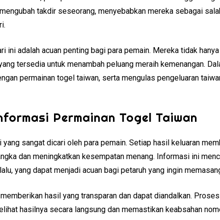
at mengubah takdir seseorang, menyebabkan mereka sebagai sala
i.
ari ini adalah acuan penting bagi para pemain. Mereka tidak hanya 
yang tersedia untuk menambah peluang meraih kemenangan. Dalam
 dengan permainan togel taiwan, serta mengulas pengeluaran taiwa
Informasi Permainan Togel Taiwan
i yang sangat dicari oleh para pemain. Setiap hasil keluaran mem
 angka dan meningkatkan kesempatan menang. Informasi ini me
lalu, yang dapat menjadi acuan bagi petaruh yang ingin memasang
 memberikan hasil yang transparan dan dapat diandalkan. Proses 
lihat hasilnya secara langsung dan memastikan keabsahan nomo