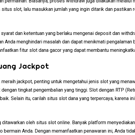
 permainan. Biasanya, proses withdraw juga dilakukan melalui
 situs slot, lalu masukkan jumlah yang ingin ditarik dan pastika
 syarat dan ketentuan yang berlaku mengenai deposit dan withdr
tikan Anda menghindari masalah dan dapat menikmati pengalaman 
anfaatkan fitur slot dana gacor yang dapat membantu meningkat
luang Jackpot
meraih jackpot, penting untuk mengetahui jenis slot yang men
lot dengan tingkat pengembalian yang tinggi. Slot dengan RTP (Ret
ik. Selain itu, carilah situs slot dana yang terpercaya, karena 
ditawarkan oleh situs slot online. Banyak platform menyediakan
do bermain Anda. Dengan memanfaatkan penawaran ini, Anda tida