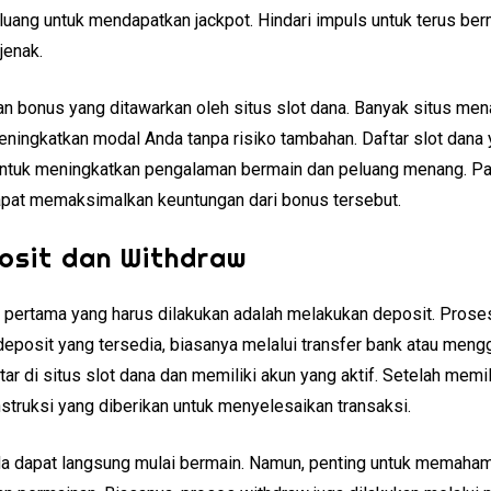
uang untuk mendapatkan jackpot. Hindari impuls untuk terus ber
jenak.
an bonus yang ditawarkan oleh situs slot dana. Banyak situs me
eningkatkan modal Anda tanpa risiko tambahan. Daftar slot dan
 untuk meningkatkan pengalaman bermain dan peluang menang. P
apat memaksimalkan keuntungan dari bonus tersebut.
osit dan Withdraw
 pertama yang harus dilakukan adalah melakukan deposit. Proses
eposit yang tersedia, biasanya melalui transfer bank atau meng
ar di situs slot dana dan memiliki akun yang aktif. Setelah memi
nstruksi yang diberikan untuk menyelesaikan transaksi.
a dapat langsung mulai bermain. Namun, penting untuk memaham