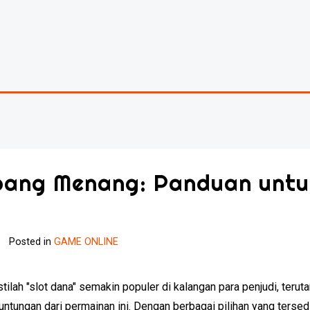
pang Menang: Panduan untu
Posted in
GAME ONLINE
stilah "slot dana" semakin populer di kalangan para penjudi, teru
tungan dari permainan ini. Dengan berbagai pilihan yang tersedia