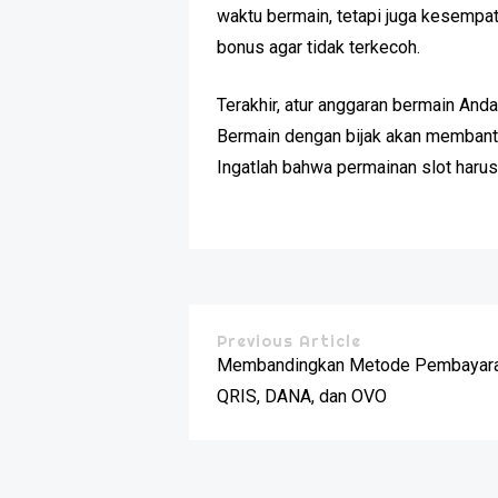
waktu bermain, tetapi juga kesempa
bonus agar tidak terkecoh.
Terakhir, atur anggaran bermain And
Bermain dengan bijak akan membant
Ingatlah bahwa permainan slot haru
Previous Article
Membandingkan Metode Pembayaran
QRIS, DANA, dan OVO