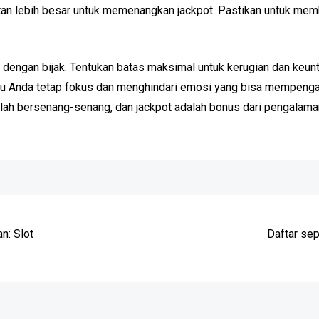
tan lebih besar untuk memenangkan jackpot. Pastikan untuk mem
a dengan bijak. Tentukan batas maksimal untuk kerugian dan keunt
u Anda tetap fokus dan menghindari emosi yang bisa mempengar
slah bersenang-senang, dan jackpot adalah bonus dari pengalama
: Slot
Daftar se