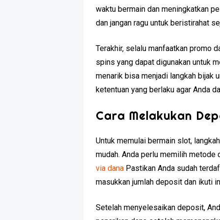
waktu bermain dan meningkatkan pel
dan jangan ragu untuk beristirahat se
Terakhir, selalu manfaatkan promo d
spins yang dapat digunakan untuk m
menarik bisa menjadi langkah bijak
ketentuan yang berlaku agar Anda d
Cara Melakukan Dep
Untuk memulai bermain slot, langkah
mudah. Anda perlu memilih metode d
via dana
Pastikan Anda sudah terdaft
masukkan jumlah deposit dan ikuti i
Setelah menyelesaikan deposit, And