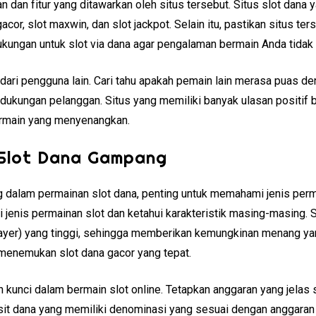
an dan fitur yang ditawarkan oleh situs tersebut. Situs slot dana
gacor, slot maxwin, dan slot jackpot. Selain itu, pastikan situs t
ukungan untuk slot via dana agar pengalaman bermain Anda tidak
si dari pengguna lain. Cari tahu apakah pemain lain merasa puas d
ukungan pelanggan. Situs yang memiliki banyak ulasan positif b
main yang menyenangkan.
 Slot Dana Gampang
dalam permainan slot dana, penting untuk memahami jenis permain
jenis permainan slot dan ketahui karakteristik masing-masing. S
layer) yang tinggi, sehingga memberikan kemungkinan menang yan
 menemukan slot dana gacor yang tepat.
ah kunci dalam bermain slot online. Tetapkan anggaran yang jela
osit dana yang memiliki denominasi yang sesuai dengan anggara