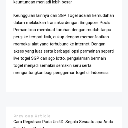
keuntungan menjadi lebih besar.
Keunggulan lainnya dari SGP Togel adalah kemudahan
dalam melakukan transaksi dengan Singapore Pools.
Pemain bisa membuat taruhan dengan mudah tanpa
pergi ke tempat fisik, cukup dengan memanfaatkan
memakai alat yang terhubung ke internet. Dengan
akses yang luas serta berbagai opsi permainan seperti
live togel SGP dan sgp lotto, pengalaman bermain
togel menjadi semakin semakin seru serta
menguntungkan bagi penggemar togel di Indonesia.
Previous Article
Cara Registrasi Pada Uni4D: Segala Sesuatu apa Anda