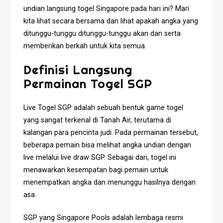
undian langsung togel Singapore pada hari ini? Mari
kita lihat secara bersama dan lihat apakah angka yang
ditunggu-tunggu ditunggu-tunggu akan dan serta
memberikan berkah untuk kita semua.
Definisi Langsung
Permainan Togel SGP
Live Togel SGP adalah sebuah bentuk game togel
yang sangat terkenal di Tanah Air, terutama di
kalangan para pencinta judi. Pada permainan tersebut,
beberapa pemain bisa melihat angka undian dengan
live melalui live draw SGP. Sebagai dari, togel ini
menawarkan kesempatan bagi pemain untuk
menempatkan angka dan menunggu hasilnya dengan
asa.
SGP yang Singapore Pools adalah lembaga resmi