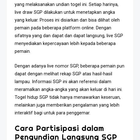
yang melaksanakan undian togel ini. Setiap harinya,
live draw SGP dilakukan untuk menetapkan angka
yang keluar. Proses ini disiarkan dan bisa dilihat oleh
pemain pada beberapa platform online. Dengan
sifatnya yang dan dapat dan dapat langsung, live SGP
menyediakan kepercayaan lebih kepada beberapa
pemain.
Dengan adanya live nomor SGP, beberapa pemain pun
dapat dengan melihat rekap SGP atas hasil-hasil
lampau. Informasi SGP ini akan referensi dalam
meramalkan angka-angka yang akan keluar di hari ini.
Togel hidup SGP tidak hanya menawarkan keseruan,
melainkan juga memberikan pengalaman yang lebih
interaktif bagi untuk para penggemar.
Cara Partisipasi dalam
Pengundian Langsung SGP